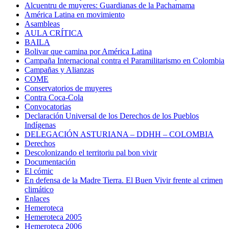
Alcuentru de muyeres: Guardianas de la Pachamama
América Latina en movimiento
Asambleas
AULA CRÍTICA
BAILA
Bolivar que camina por América Latina
Campaña Internacional contra el Paramilitarismo en Colombia
Campañas y Alianzas
COME
Conservatorios de muyeres
Contra Coca-Cola
Convocatorias
Declaración Universal de los Derechos de los Pueblos
Indígenas
DELEGACIÓN ASTURIANA – DDHH – COLOMBIA
Derechos
Descolonizando el territoriu pal bon vivir
Documentación
El cómic
En defensa de la Madre Tierra. El Buen Vivir frente al crimen
climático
Enlaces
Hemeroteca
Hemeroteca 2005
Hemeroteca 2006