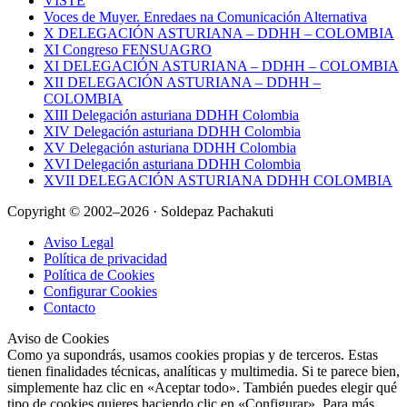
VISTE
Voces de Muyer. Enredaes na Comunicación Alternativa
X DELEGACIÓN ASTURIANA – DDHH – COLOMBIA
XI Congreso FENSUAGRO
XI DELEGACIÓN ASTURIANA – DDHH – COLOMBIA
XII DELEGACIÓN ASTURIANA – DDHH –
COLOMBIA
XIII Delegación asturiana DDHH Colombia
XIV Delegación asturiana DDHH Colombia
XV Delegación asturiana DDHH Colombia
XVI Delegación asturiana DDHH Colombia
XVII DELEGACIÓN ASTURIANA DDHH COLOMBIA
Copyright © 2002–2026 · Soldepaz Pachakuti
Aviso Legal
Política de privacidad
Política de Cookies
Configurar Cookies
Contacto
Aviso de Cookies
Como ya supondrás, usamos cookies propias y de terceros. Estas
tienen finalidades técnicas, analíticas y multimedia. Si te parece bien,
simplemente haz clic en «Aceptar todo». También puedes elegir qué
tipo de cookies quieres haciendo clic en «Configurar». Para más