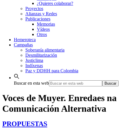
¿Quieres colaborar?
Proyectos
Alianzas y Redes
Publicaciones
Memorias
Vídeos
Otros
Hemeroteca
Campañas
Soberanía alimentaria
Desmilitarización
Justiclima
Indíxenas
Paz y DDHH para Colombia
Buscar en esta web
Voces de Muyer. Enredaes na
Comunicación Alternativa
PROPUESTAS