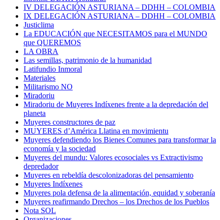
IV DELEGACIÓN ASTURIANA – DDHH – COLOMBIA
IX DELEGACIÓN ASTURIANA – DDHH – COLOMBIA
Justiclima
La EDUCACIÓN que NECESITAMOS para el MUNDO
que QUEREMOS
LA OBRA
Las semillas, patrimonio de la humanidad
Latifundio Inmoral
Materiales
Militarismo NO
Miradoriu
Miradoriu de Muyeres Indíxenes frente a la depredación del
planeta
Muyeres constructores de paz
MUYERES d’América Llatina en movimientu
Muyeres defendiendo los Bienes Comunes para transformar la
economía y la sociedad
Muyeres del mundu: Valores ecosociales vs Extractivismo
depredador
Muyeres en rebeldía descolonizadoras del pensamiento
Muyeres Indíxenes
Muyeres pola defensa de la alimentación, equidad y soberanía
Muyeres reafirmando Drechos – los Drechos de los Pueblos
Nota SOL
Organizaciones