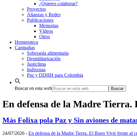
¿Quieres colaborar?
Proyectos
Alianzas y Redes
Publicaciones
Memorias
Vídeos
Otros
Hemeroteca
Campañas
Soberanía alimentaria
Desmilitarización
Justiclima
Indíxenas
Paz y DDHH para Colombia
Buscar en esta web
En defensa de la Madre Tierra. E
Más Folixa pola Paz y Sin aviones de matar
24/07/2026
-
En defensa de la Madre Tierra. El Buen Vivir frente al c