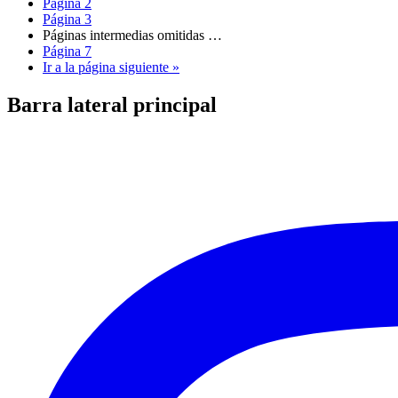
Página
2
Página
3
Páginas intermedias omitidas
…
Página
7
Ir a la
página siguiente »
Barra lateral principal