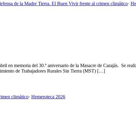
efensa de la Madre Tierra. El Buen Vivir frente al crimen climático
·
He
il en memoria del 30.º aniversario de la Masacre de Carajás. Se realiza
vimiento de Trabajadores Rurales Sin Tierra (MST) […]
rimen climático
·
Hemeroteca 2026