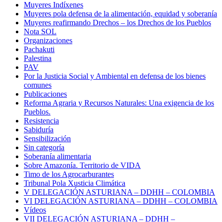
Muyeres Indíxenes
Muyeres pola defensa de la alimentación, equidad y soberanía
Muyeres reafirmando Drechos – los Drechos de los Pueblos
Nota SOL
Organizaciones
Pachakuti
Palestina
PAV
Por la Justicia Social y Ambiental en defensa de los bienes
comunes
Publicaciones
Reforma Agraria y Recursos Naturales: Una exigencia de los
Pueblos.
Resistencia
Sabiduría
Sensibilización
Sin categoría
Soberanía alimentaria
Sobre Amazonía. Territorio de VIDA
Timo de los Agrocarburantes
Tribunal Pola Xusticia Climática
V DELEGACIÓN ASTURIANA – DDHH – COLOMBIA
VI DELEGACIÓN ASTURIANA – DDHH – COLOMBIA
Vídeos
VII DELEGACIÓN ASTURIANA – DDHH –