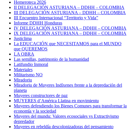
Hemeroteca 2026
II DELEGACIÓN ASTURIANA – DDHH – COLOMBIA
III DELEGACIÓN ASTURIANA – DDHH – COLOMBIA
III Encuentro Internacional “Territorio y Vida”
Informe DDHH Honduras
IV DELEGACIÓN ASTURIANA – DDHH – COLOMBIA
IX DELEGACIÓN ASTURIANA – DDHH – COLOMBIA
Justiclima
La EDUCACIÓN que NECESITAMOS para el MUNDO
que QUEREMOS
LA OBRA
Las semillas, patrimonio de la humanidad
Latifundio Inmoral
Materiales
Militarismo NO
Miradoriu
Miradoriu de Muyeres Indíxenes frente a la depredación del
planeta
Muyeres constructores de paz
MUYERES d’América Llatina en movimientu
Muyeres defendiendo los Bienes Comunes para transformar la
economía y la sociedad
Muyeres del mundu: Valores ecosociales vs Extractivismo
depredador
Muyeres en rebeldía descolonizadoras del pensamiento