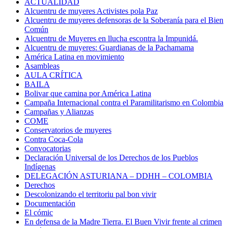
ACTUALIDAD
Alcuentru de muyeres Activistes pola Paz
Alcuentru de muyeres defensoras de la Soberanía para el Bien
Común
Alcuentru de Muyeres en llucha escontra la Impunidá.
Alcuentru de muyeres: Guardianas de la Pachamama
América Latina en movimiento
Asambleas
AULA CRÍTICA
BAILA
Bolivar que camina por América Latina
Campaña Internacional contra el Paramilitarismo en Colombia
Campañas y Alianzas
COME
Conservatorios de muyeres
Contra Coca-Cola
Convocatorias
Declaración Universal de los Derechos de los Pueblos
Indígenas
DELEGACIÓN ASTURIANA – DDHH – COLOMBIA
Derechos
Descolonizando el territoriu pal bon vivir
Documentación
El cómic
En defensa de la Madre Tierra. El Buen Vivir frente al crimen