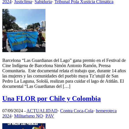
2024
·
Justiclima
·
Sabiduría
·
Tribunal Pola Xusticia Climática
Barcelona “Las Guardianas del Lago” gana premio en el Festival de
Cine Indígena de Barcelona Simón Antonio Ramón, Prensa
Comunitaria. Este documental relata el trabajo que, durante 14 años
las mujeres y las comunidades del pueblo maya Tz’utujil de San
Pedro La Laguna, Sololá, realizan para cuidar el lago de Atitlán. El
documental “Las Guardianas del […]
Una FLOR por Chile y Colombia
07/09/2024
-
ACTUALIDAD
·
Contra Coca-Cola
·
hemeroteca
2024
·
Militarismo NO
·
PAV