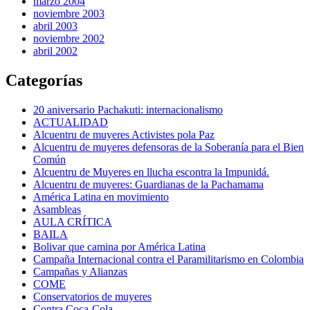
marzo 2004
noviembre 2003
abril 2003
noviembre 2002
abril 2002
Categorías
20 aniversario Pachakuti: internacionalismo
ACTUALIDAD
Alcuentru de muyeres Activistes pola Paz
Alcuentru de muyeres defensoras de la Soberanía para el Bien
Común
Alcuentru de Muyeres en llucha escontra la Impunidá.
Alcuentru de muyeres: Guardianas de la Pachamama
América Latina en movimiento
Asambleas
AULA CRÍTICA
BAILA
Bolivar que camina por América Latina
Campaña Internacional contra el Paramilitarismo en Colombia
Campañas y Alianzas
COME
Conservatorios de muyeres
Contra Coca-Cola