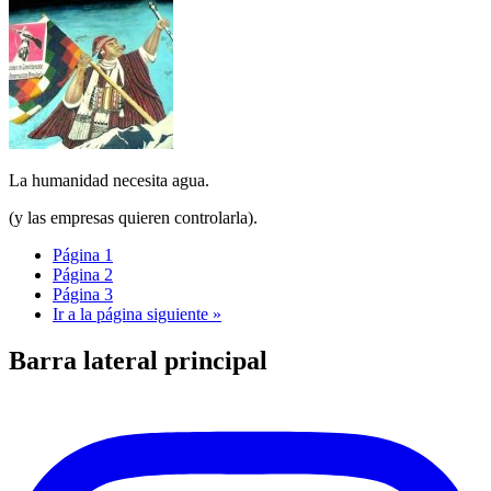
La humanidad necesita agua.
(y las empresas quieren controlarla).
Página
1
Página
2
Página
3
Ir a la
página siguiente »
Barra lateral principal