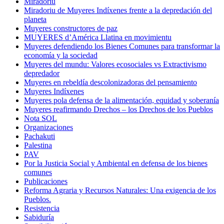
Miradoriu
Miradoriu de Muyeres Indíxenes frente a la depredación del
planeta
Muyeres constructores de paz
MUYERES d’América Llatina en movimientu
Muyeres defendiendo los Bienes Comunes para transformar la
economía y la sociedad
Muyeres del mundu: Valores ecosociales vs Extractivismo
depredador
Muyeres en rebeldía descolonizadoras del pensamiento
Muyeres Indíxenes
Muyeres pola defensa de la alimentación, equidad y soberanía
Muyeres reafirmando Drechos – los Drechos de los Pueblos
Nota SOL
Organizaciones
Pachakuti
Palestina
PAV
Por la Justicia Social y Ambiental en defensa de los bienes
comunes
Publicaciones
Reforma Agraria y Recursos Naturales: Una exigencia de los
Pueblos.
Resistencia
Sabiduría