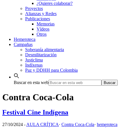
¿Quieres colaborar?
Proyectos
Alianzas y Redes
Publicaciones
Memorias
Vídeos
Otros
Hemeroteca
Campañas
Soberanía alimentaria
Desmilitarización
Justiclima
Indíxenas
Paz y DDHH para Colombia
Buscar en esta web
Contra Coca-Cola
Festival Cine Indígena
27/10/2024
-
AULA CRÍTICA
·
Contra Coca-Cola
·
hemeroteca