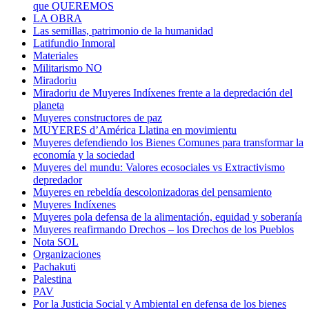
que QUEREMOS
LA OBRA
Las semillas, patrimonio de la humanidad
Latifundio Inmoral
Materiales
Militarismo NO
Miradoriu
Miradoriu de Muyeres Indíxenes frente a la depredación del
planeta
Muyeres constructores de paz
MUYERES d’América Llatina en movimientu
Muyeres defendiendo los Bienes Comunes para transformar la
economía y la sociedad
Muyeres del mundu: Valores ecosociales vs Extractivismo
depredador
Muyeres en rebeldía descolonizadoras del pensamiento
Muyeres Indíxenes
Muyeres pola defensa de la alimentación, equidad y soberanía
Muyeres reafirmando Drechos – los Drechos de los Pueblos
Nota SOL
Organizaciones
Pachakuti
Palestina
PAV
Por la Justicia Social y Ambiental en defensa de los bienes