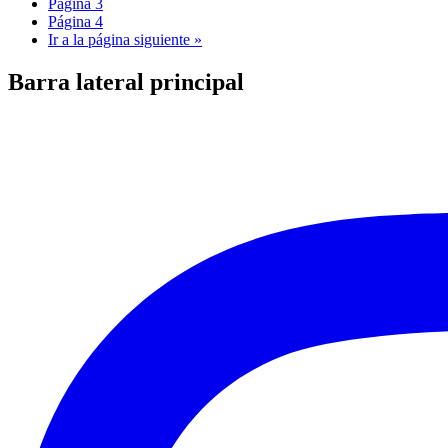
Página
3
Página
4
Ir a la
página siguiente »
Barra lateral principal