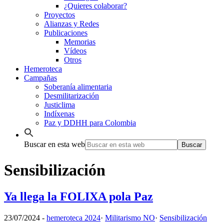
¿Quieres colaborar?
Proyectos
Alianzas y Redes
Publicaciones
Memorias
Vídeos
Otros
Hemeroteca
Campañas
Soberanía alimentaria
Desmilitarización
Justiclima
Indíxenas
Paz y DDHH para Colombia
Buscar en esta web
Sensibilización
Ya llega la FOLIXA pola Paz
23/07/2024
-
hemeroteca 2024
·
Militarismo NO
·
Sensibilización