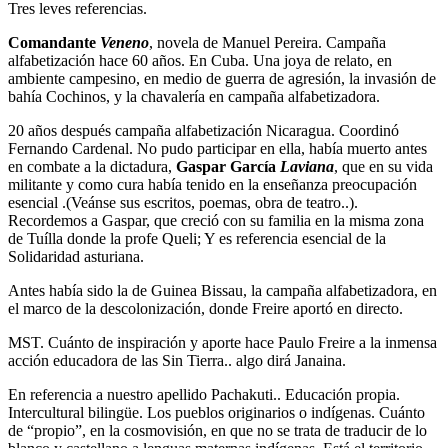
Tres leves referencias.
Comandante
Veneno
, novela de Manuel Pereira. Campaña
alfabetización hace 60 años. En Cuba. Una joya de relato, en
ambiente campesino, en medio de guerra de agresión, la invasión de
bahía Cochinos, y la chavalería en campaña alfabetizadora.
20 años después campaña alfabetización Nicaragua. Coordinó
Fernando Cardenal. No pudo participar en ella, había muerto antes
en combate a la dictadura,
Gaspar García
Laviana
, que en su vida
militante y como cura había tenido en la enseñanza preocupación
esencial .(Veánse sus escritos, poemas, obra de teatro..).
Recordemos a Gaspar, que creció con su familia en la misma zona
de Tuílla donde la profe Queli; Y es referencia esencial de la
Solidaridad asturiana.
Antes había sido la de Guinea Bissau, la campaña alfabetizadora, en
el marco de la descolonización, donde Freire aportó en directo.
MST. Cuánto de inspiración y aporte hace Paulo Freire a la inmensa
acción educadora de las Sin Tierra.. algo dirá Janaina.
En referencia a nuestro apellido Pachakuti.. Educación propia.
Intercultural bilingüe. Los pueblos originarios o indígenas. Cuánto
de “propio”, en la cosmovisión, en que no se trata de traducir de lo