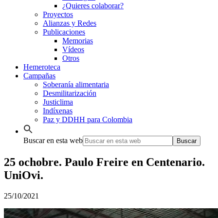
¿Quieres colaborar?
Proyectos
Alianzas y Redes
Publicaciones
Memorias
Vídeos
Otros
Hemeroteca
Campañas
Soberanía alimentaria
Desmilitarización
Justiclima
Indíxenas
Paz y DDHH para Colombia
Buscar en esta web
25 ochobre. Paulo Freire en Centenario.
UniOvi.
25/10/2021