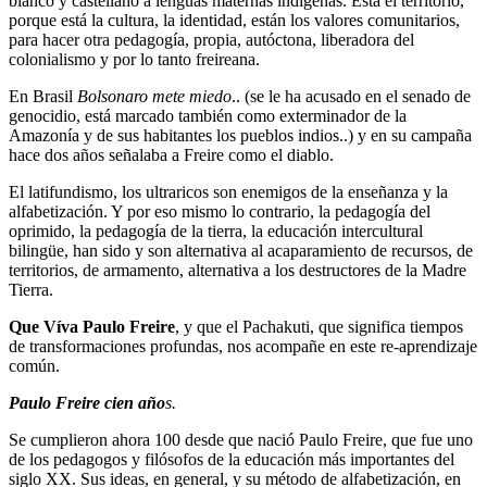
blanco y castellano a lenguas maternas indígenas. Está el territorio,
porque está la cultura, la identidad, están los valores comunitarios,
para hacer otra pedagogía, propia, autóctona, liberadora del
colonialismo y por lo tanto freireana.
En Brasil
Bolsonaro mete miedo
.. (se le ha acusado en el senado de
genocidio, está marcado también como exterminador de la
Amazonía y de sus habitantes los pueblos indios..) y en su campaña
hace dos años señalaba a Freire como el diablo.
El latifundismo, los ultraricos son enemigos de la enseñanza y la
alfabetización. Y por eso mismo lo contrario, la pedagogía del
oprimido, la pedagogía de la tierra, la educación intercultural
bilingüe, han sido y son alternativa al acaparamiento de recursos, de
territorios, de armamento, alternativa a los destructores de la Madre
Tierra.
Que Víva Paulo Freire
, y que el Pachakuti, que significa tiempos
de transformaciones profundas, nos acompañe en este re-aprendizaje
común.
Paulo Freire cien año
s.
Se cumplieron ahora 100 desde que nació Paulo Freire, que fue uno
de los pedagogos y filósofos de la educación más importantes del
siglo XX. Sus ideas, en general, y su método de alfabetización, en