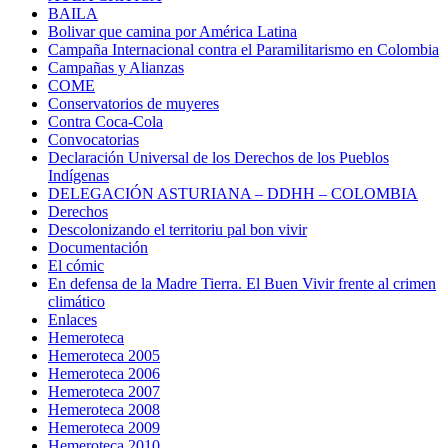
BAILA
Bolivar que camina por América Latina
Campaña Internacional contra el Paramilitarismo en Colombia
Campañas y Alianzas
COME
Conservatorios de muyeres
Contra Coca-Cola
Convocatorias
Declaración Universal de los Derechos de los Pueblos
Indígenas
DELEGACIÓN ASTURIANA – DDHH – COLOMBIA
Derechos
Descolonizando el territoriu pal bon vivir
Documentación
El cómic
En defensa de la Madre Tierra. El Buen Vivir frente al crimen
climático
Enlaces
Hemeroteca
Hemeroteca 2005
Hemeroteca 2006
Hemeroteca 2007
Hemeroteca 2008
Hemeroteca 2009
Hemeroteca 2010