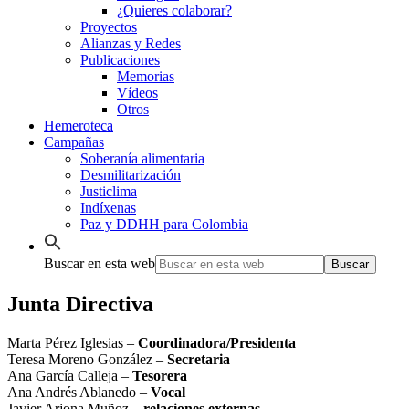
¿Quieres colaborar?
Proyectos
Alianzas y Redes
Publicaciones
Memorias
Vídeos
Otros
Hemeroteca
Campañas
Soberanía alimentaria
Desmilitarización
Justiclima
Indíxenas
Paz y DDHH para Colombia
Buscar en esta web
Junta Directiva
Marta Pérez Iglesias –
Coordinadora/Presidenta
Teresa Moreno González –
Secretaria
Ana García Calleja –
Tesorera
Ana Andrés Ablanedo –
Vocal
Javier Arjona Muñoz –
relaciones externas