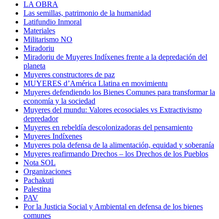
LA OBRA
Las semillas, patrimonio de la humanidad
Latifundio Inmoral
Materiales
Militarismo NO
Miradoriu
Miradoriu de Muyeres Indíxenes frente a la depredación del
planeta
Muyeres constructores de paz
MUYERES d’América Llatina en movimientu
Muyeres defendiendo los Bienes Comunes para transformar la
economía y la sociedad
Muyeres del mundu: Valores ecosociales vs Extractivismo
depredador
Muyeres en rebeldía descolonizadoras del pensamiento
Muyeres Indíxenes
Muyeres pola defensa de la alimentación, equidad y soberanía
Muyeres reafirmando Drechos – los Drechos de los Pueblos
Nota SOL
Organizaciones
Pachakuti
Palestina
PAV
Por la Justicia Social y Ambiental en defensa de los bienes
comunes