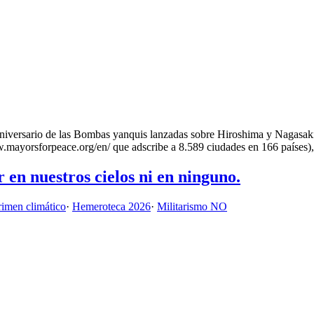
rsario de las Bombas yanquis lanzadas sobre Hiroshima y Nagasaki, y 
w.mayorsforpeace.org/en/ que adscribe a 8.589 ciudades en 166 países)
 en nuestros cielos ni en ninguno.
rimen climático
·
Hemeroteca 2026
·
Militarismo NO