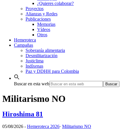
¿Quieres colaborar?
Proyectos
Alianzas y Redes
Publicaciones
Memorias
Vídeos
Otros
Hemeroteca
Campañas
Soberanía alimentaria
Desmilitarización
Justiclima
Indíxenas
Paz y DDHH para Colombia
Buscar en esta web
Militarismo NO
Hiroshima 81
05/08/2026
-
Hemeroteca 2026
·
Militarismo NO