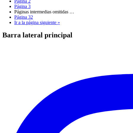
Página
2
Página
3
Páginas intermedias omitidas
…
Página
32
Ir a la
página siguiente »
Barra lateral principal