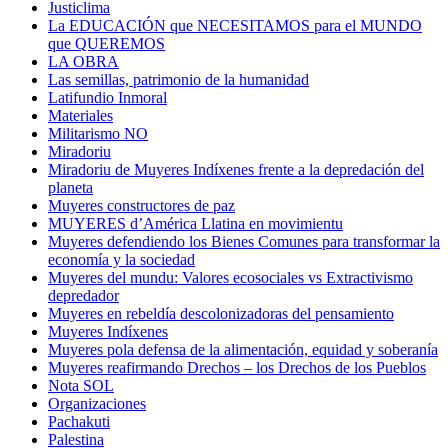
Justiclima
La EDUCACIÓN que NECESITAMOS para el MUNDO
que QUEREMOS
LA OBRA
Las semillas, patrimonio de la humanidad
Latifundio Inmoral
Materiales
Militarismo NO
Miradoriu
Miradoriu de Muyeres Indíxenes frente a la depredación del
planeta
Muyeres constructores de paz
MUYERES d’América Llatina en movimientu
Muyeres defendiendo los Bienes Comunes para transformar la
economía y la sociedad
Muyeres del mundu: Valores ecosociales vs Extractivismo
depredador
Muyeres en rebeldía descolonizadoras del pensamiento
Muyeres Indíxenes
Muyeres pola defensa de la alimentación, equidad y soberanía
Muyeres reafirmando Drechos – los Drechos de los Pueblos
Nota SOL
Organizaciones
Pachakuti
Palestina