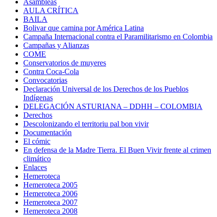
Asambleas
AULA CRÍTICA
BAILA
Bolivar que camina por América Latina
Campaña Internacional contra el Paramilitarismo en Colombia
Campañas y Alianzas
COME
Conservatorios de muyeres
Contra Coca-Cola
Convocatorias
Declaración Universal de los Derechos de los Pueblos
Indígenas
DELEGACIÓN ASTURIANA – DDHH – COLOMBIA
Derechos
Descolonizando el territoriu pal bon vivir
Documentación
El cómic
En defensa de la Madre Tierra. El Buen Vivir frente al crimen
climático
Enlaces
Hemeroteca
Hemeroteca 2005
Hemeroteca 2006
Hemeroteca 2007
Hemeroteca 2008