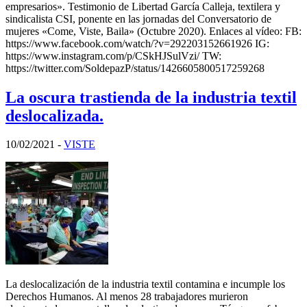
empresarios». Testimonio de Libertad García Calleja, textilera y
sindicalista CSI, ponente en las jornadas del Conversatorio de
mujeres «Come, Viste, Baila» (Octubre 2020). Enlaces al vídeo: FB:
https://www.facebook.com/watch/?v=292203152661926 IG:
https://www.instagram.com/p/CSkHJSulVzi/ TW:
https://twitter.com/SoldepazP/status/1426605800517259268
La oscura trastienda de la industria textil
deslocalizada.
10/02/2021
-
VISTE
La deslocalización de la industria textil contamina e incumple los
Derechos Humanos. Al menos 28 trabajadores murieron