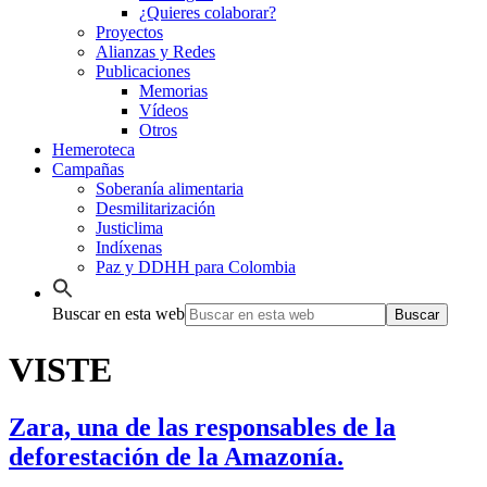
¿Quieres colaborar?
Proyectos
Alianzas y Redes
Publicaciones
Memorias
Vídeos
Otros
Hemeroteca
Campañas
Soberanía alimentaria
Desmilitarización
Justiclima
Indíxenas
Paz y DDHH para Colombia
Buscar en esta web
VISTE
Zara, una de las responsables de la
deforestación de la Amazonía.