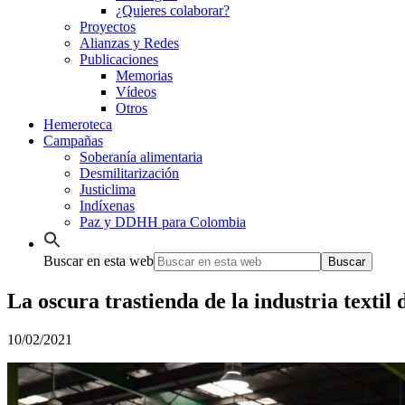
¿Quieres colaborar?
Proyectos
Alianzas y Redes
Publicaciones
Memorias
Vídeos
Otros
Hemeroteca
Campañas
Soberanía alimentaria
Desmilitarización
Justiclima
Indíxenas
Paz y DDHH para Colombia
Buscar en esta web
La oscura trastienda de la industria textil 
10/02/2021