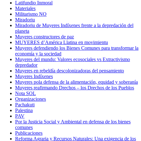
Latifundio Inmoral
Materiales
Militarismo NO
Miradoriu
Miradoriu de Muyeres Indíxenes frente a la depredación del
planeta
Muyeres constructores de paz
MUYERES d’América Llatina en movimientu
Muyeres defendiendo los Bienes Comunes para transformar la
economía y la sociedad
Muyeres del mundu: Valores ecosociales vs Extractivismo
depredador
Muyeres en rebeldía descolonizadoras del pensamiento
Muyeres Indíxenes
Muyeres pola defensa de la alimentación, equidad y soberanía
Muyeres reafirmando Drechos – los Drechos de los Pueblos
Nota SOL
Organizaciones
Pachakuti
Palestina
PAV
Por la Justicia Social y Ambiental en defensa de los bienes
comunes
Publicaciones
Reforma Agraria y Recursos Naturales: Una exigencia de los