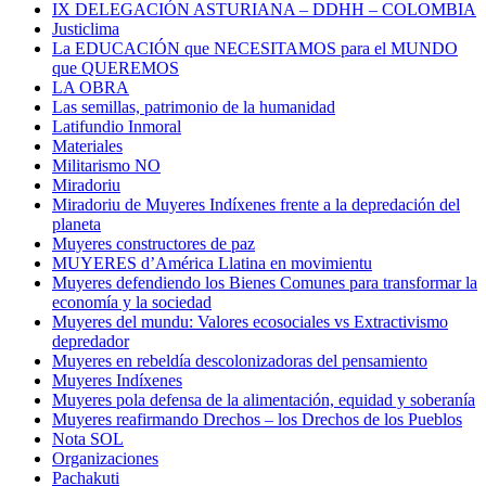
IX DELEGACIÓN ASTURIANA – DDHH – COLOMBIA
Justiclima
La EDUCACIÓN que NECESITAMOS para el MUNDO
que QUEREMOS
LA OBRA
Las semillas, patrimonio de la humanidad
Latifundio Inmoral
Materiales
Militarismo NO
Miradoriu
Miradoriu de Muyeres Indíxenes frente a la depredación del
planeta
Muyeres constructores de paz
MUYERES d’América Llatina en movimientu
Muyeres defendiendo los Bienes Comunes para transformar la
economía y la sociedad
Muyeres del mundu: Valores ecosociales vs Extractivismo
depredador
Muyeres en rebeldía descolonizadoras del pensamiento
Muyeres Indíxenes
Muyeres pola defensa de la alimentación, equidad y soberanía
Muyeres reafirmando Drechos – los Drechos de los Pueblos
Nota SOL
Organizaciones
Pachakuti