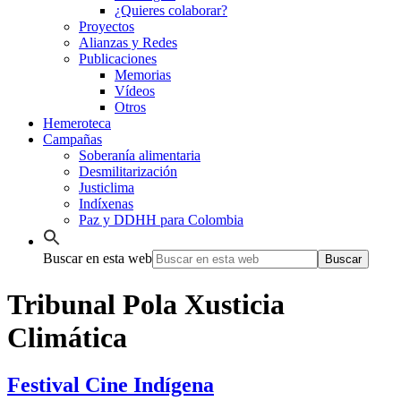
¿Quieres colaborar?
Proyectos
Alianzas y Redes
Publicaciones
Memorias
Vídeos
Otros
Hemeroteca
Campañas
Soberanía alimentaria
Desmilitarización
Justiclima
Indíxenas
Paz y DDHH para Colombia
Buscar en esta web
Tribunal Pola Xusticia
Climática
Festival Cine Indígena