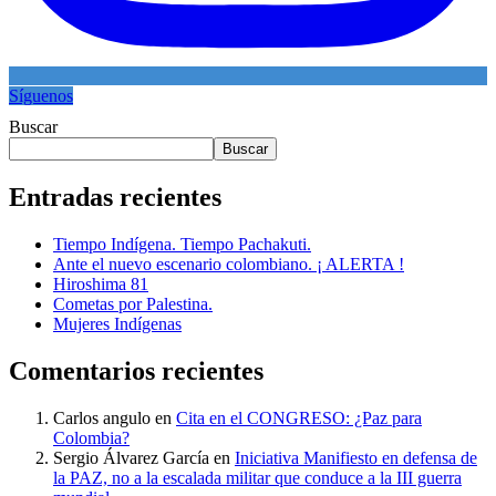
Síguenos
Buscar
Buscar
Entradas recientes
Tiempo Indígena. Tiempo Pachakuti.
Ante el nuevo escenario colombiano. ¡ ALERTA !
Hiroshima 81
Cometas por Palestina.
Mujeres Indígenas
Comentarios recientes
Carlos angulo
en
Cita en el CONGRESO: ¿Paz para
Colombia?
Sergio Álvarez García
en
Iniciativa Manifiesto en defensa de
la PAZ, no a la escalada militar que conduce a la III guerra