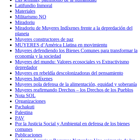
Latifundio Inmoral
Materiales
Militarismo NO
Miradoriu
Miradoriu de Muyeres Indíxenes frente a la depredación del
planeta
Muyeres constructores de paz
MUYERES d’América Llatina en movimientu
Muyeres defendiendo los Bienes Comunes para transformar la
economía y la sociedad
Muyeres del mundu: Valores ecosociales vs Extractivismo
depredador
Muyeres en rebeldía descolonizadoras del pensamiento
Muyeres Indíxenes
Muyeres pola defensa de la alimentación, equidad y soberanía
Muyeres reafirmando Drechos – los Drechos de los Pueblos
Nota SOL
Organizaciones
Pachakuti
Palestina
PAV
Por la Justicia Social y Ambiental en defensa de los bienes
comunes
Publicaciones