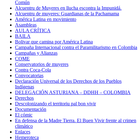
Común
Alcuentru de Muyeres en llucha escontra la Impunidá.
Alcuentru de muyeres: Guardianas de la Pachamama
América Latina en movimiento
Asambleas
AULA CRÍTICA
BAILA
Bolivar que camina por América Latina
Campaña Internacional contra el Paramilitarismo en Colombia
Campañas y Alianzas
COME
Conservatorios de muyeres
Contra Coca-Cola
Convocatorias
Declaración Universal de los Derechos de los Pueblos
Indígenas
DELEGACIÓN ASTURIANA – DDHH – COLOMBIA
Derechos
Descolonizando el territoriu pal bon vivir
Documentación
El cómic
En defensa de la Madre Tierra. El Buen Vivir frente al crimen
climático
Enlaces
Hemeroteca