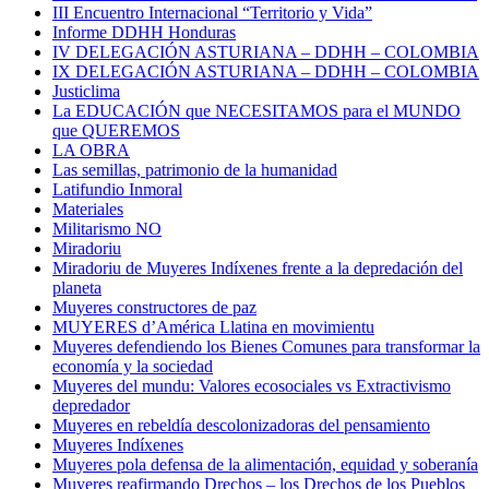
III Encuentro Internacional “Territorio y Vida”
Informe DDHH Honduras
IV DELEGACIÓN ASTURIANA – DDHH – COLOMBIA
IX DELEGACIÓN ASTURIANA – DDHH – COLOMBIA
Justiclima
La EDUCACIÓN que NECESITAMOS para el MUNDO
que QUEREMOS
LA OBRA
Las semillas, patrimonio de la humanidad
Latifundio Inmoral
Materiales
Militarismo NO
Miradoriu
Miradoriu de Muyeres Indíxenes frente a la depredación del
planeta
Muyeres constructores de paz
MUYERES d’América Llatina en movimientu
Muyeres defendiendo los Bienes Comunes para transformar la
economía y la sociedad
Muyeres del mundu: Valores ecosociales vs Extractivismo
depredador
Muyeres en rebeldía descolonizadoras del pensamiento
Muyeres Indíxenes
Muyeres pola defensa de la alimentación, equidad y soberanía
Muyeres reafirmando Drechos – los Drechos de los Pueblos