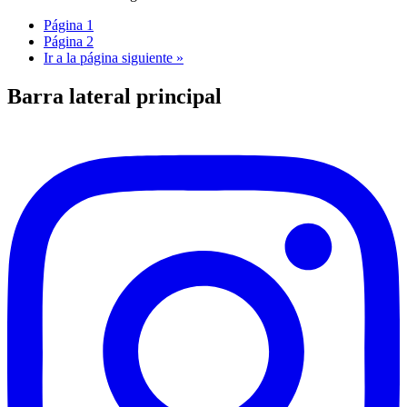
Página
1
Página
2
Ir a la
página siguiente »
Barra lateral principal