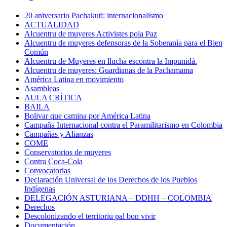
20 aniversario Pachakuti: internacionalismo
ACTUALIDAD
Alcuentru de muyeres Activistes pola Paz
Alcuentru de muyeres defensoras de la Soberanía para el Bien
Común
Alcuentru de Muyeres en llucha escontra la Impunidá.
Alcuentru de muyeres: Guardianas de la Pachamama
América Latina en movimiento
Asambleas
AULA CRÍTICA
BAILA
Bolivar que camina por América Latina
Campaña Internacional contra el Paramilitarismo en Colombia
Campañas y Alianzas
COME
Conservatorios de muyeres
Contra Coca-Cola
Convocatorias
Declaración Universal de los Derechos de los Pueblos
Indígenas
DELEGACIÓN ASTURIANA – DDHH – COLOMBIA
Derechos
Descolonizando el territoriu pal bon vivir
Documentación