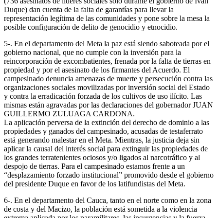
(736 asesinatos de líderes sociales sólo durante el gobierno de Iván
Duque) dan cuenta de la falta de garantías para llevar la
representación legítima de las comunidades y pone sobre la mesa la
posible configuración de delito de genocidio y etnocidio.
5-. En el departamento del Meta la paz está siendo saboteada por el
gobierno nacional, que no cumple con la inversión para la
reincorporación de excombatientes, frenada por la falta de tierras en
propiedad y por el asesinato de los firmantes del Acuerdo. El
campesinado denuncia amenazas de muerte y persecución contra las
organizaciones sociales movilizadas por inversión social del Estado
y contra la erradicación forzada de los cultivos de uso ilícito. Las
mismas están agravadas por las declaraciones del gobernador JUAN
GUILLERMO ZULUAGA CARDONA.
La aplicación perversa de la extinción del derecho de dominio a las
propiedades y ganados del campesinado, acusadas de testaferrato
está generando malestar en el Meta. Mientras, la justicia deja sin
aplicar la causal del interés social para extinguir las propiedades de
los grandes terratenientes ociosos y/o ligados al narcotráfico y al
despojo de tierras. Para el campesinado estamos frente a un
“desplazamiento forzado institucional” promovido desde el gobierno
del presidente Duque en favor de los latifundistas del Meta.
6-. En el departamento del Cauca, tanto en el norte como en la zona
de costa y del Macizo, la población está sometida a la violencia
extrema aplicada por los paramilitares, las insurgencias y la fuerza