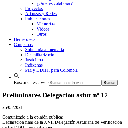
¿Quieres colaborar?
Proyectos
Alianzas y Redes
Publicaciones
Memorias
Vídeos
Otros
Hemeroteca
Campañas
Soberanía alimentaria
Desmilitarización
Justiclima
Indíxenas
Paz y DDHH para Colombia
Buscar en esta web
Preliminares Delegación astur nº 17
26/03/2021
Comunicado a la opinión publica:
Declaración final de la XVII Delegación Asturiana de Verificación
de los DDHH en Colombia