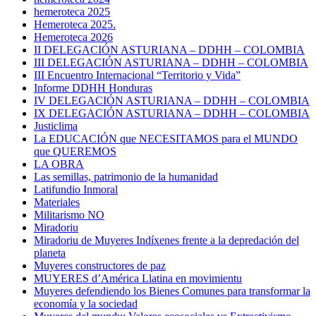
hemeroteca 2025
Hemeroteca 2025.
Hemeroteca 2026
II DELEGACIÓN ASTURIANA – DDHH – COLOMBIA
III DELEGACIÓN ASTURIANA – DDHH – COLOMBIA
III Encuentro Internacional “Territorio y Vida”
Informe DDHH Honduras
IV DELEGACIÓN ASTURIANA – DDHH – COLOMBIA
IX DELEGACIÓN ASTURIANA – DDHH – COLOMBIA
Justiclima
La EDUCACIÓN que NECESITAMOS para el MUNDO
que QUEREMOS
LA OBRA
Las semillas, patrimonio de la humanidad
Latifundio Inmoral
Materiales
Militarismo NO
Miradoriu
Miradoriu de Muyeres Indíxenes frente a la depredación del
planeta
Muyeres constructores de paz
MUYERES d’América Llatina en movimientu
Muyeres defendiendo los Bienes Comunes para transformar la
economía y la sociedad