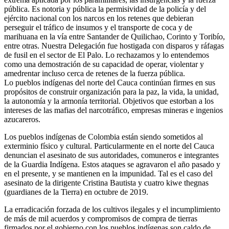
pública. Es notoria y pública la permisividad de la policía y del
ejército nacional con los narcos en los retenes que debieran
perseguir el tráfico de insumos y el transporte de coca y de
marihuana en la vía entre Santander de Quilichao, Corinto y Toribío,
entre otras. Nuestra Delegación fue hostigada con disparos y ráfagas
de fusil en el sector de El Palo. Lo rechazamos y lo entendemos
como una demostración de su capacidad de operar, violentar y
amedrentar incluso cerca de retenes de la fuerza pública.
Lo pueblos indígenas del norte del Cauca continúan firmes en sus
propósitos de construir organización para la paz, la vida, la unidad,
la autonomía y la armonía territorial. Objetivos que estorban a los
intereses de las mafias del narcotráfico, empresas mineras e ingenios
azucareros.
Los pueblos indígenas de Colombia están siendo sometidos al
exterminio físico y cultural. Particularmente en el norte del Cauca
denuncian el asesinato de sus autoridades, comuneros e integrantes
de la Guardia Indígena. Estos ataques se agravaron el año pasado y
en el presente, y se mantienen en la impunidad. Tal es el caso del
asesinato de la dirigente Cristina Bautista y cuatro kiwe thegnas
(guardianes de la Tierra) en octubre de 2019.
La erradicación forzada de los cultivos ilegales y el incumplimiento
de más de mil acuerdos y compromisos de compra de tierras
firmados por el gobierno con los pueblos indígenas son caldo de