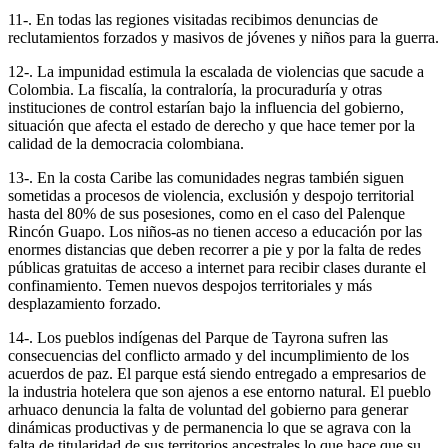
11-. En todas las regiones visitadas recibimos denuncias de
reclutamientos forzados y masivos de jóvenes y niños para la guerra.
12-. La impunidad estimula la escalada de violencias que sacude a
Colombia. La fiscalía, la contraloría, la procuraduría y otras
instituciones de control estarían bajo la influencia del gobierno,
situación que afecta el estado de derecho y que hace temer por la
calidad de la democracia colombiana.
13-. En la costa Caribe las comunidades negras también siguen
sometidas a procesos de violencia, exclusión y despojo territorial
hasta del 80% de sus posesiones, como en el caso del Palenque
Rincón Guapo. Los niños-as no tienen acceso a educación por las
enormes distancias que deben recorrer a pie y por la falta de redes
públicas gratuitas de acceso a internet para recibir clases durante el
confinamiento. Temen nuevos despojos territoriales y más
desplazamiento forzado.
14-. Los pueblos indígenas del Parque de Tayrona sufren las
consecuencias del conflicto armado y del incumplimiento de los
acuerdos de paz. El parque está siendo entregado a empresarios de
la industria hotelera que son ajenos a ese entorno natural. El pueblo
arhuaco denuncia la falta de voluntad del gobierno para generar
dinámicas productivas y de permanencia lo que se agrava con la
falta de titularidad de sus territorios ancestrales lo que hace que su