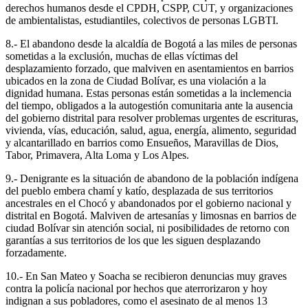
derechos humanos desde el CPDH, CSPP, CUT, y organizaciones
de ambientalistas, estudiantiles, colectivos de personas LGBTI.
8.- El abandono desde la alcaldía de Bogotá a las miles de personas
sometidas a la exclusión, muchas de ellas víctimas del
desplazamiento forzado, que malviven en asentamientos en barrios
ubicados en la zona de Ciudad Bolívar, es una violación a la
dignidad humana. Estas personas están sometidas a la inclemencia
del tiempo, obligados a la autogestión comunitaria ante la ausencia
del gobierno distrital para resolver problemas urgentes de escrituras,
vivienda, vías, educación, salud, agua, energía, alimento, seguridad
y alcantarillado en barrios como Ensueños, Maravillas de Dios,
Tabor, Primavera, Alta Loma y Los Alpes.
9.- Denigrante es la situación de abandono de la población indígena
del pueblo embera chamí y katío, desplazada de sus territorios
ancestrales en el Chocó y abandonados por el gobierno nacional y
distrital en Bogotá. Malviven de artesanías y limosnas en barrios de
ciudad Bolívar sin atención social, ni posibilidades de retorno con
garantías a sus territorios de los que les siguen desplazando
forzadamente.
10.- En San Mateo y Soacha se recibieron denuncias muy graves
contra la policía nacional por hechos que aterrorizaron y hoy
indignan a sus pobladores, como el asesinato de al menos 13