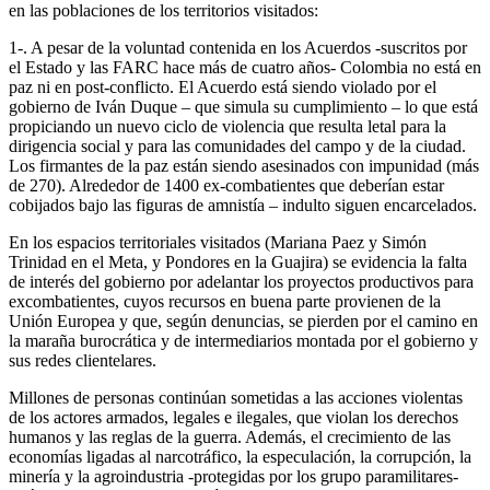
en las poblaciones de los territorios visitados:
1-. A pesar de la voluntad contenida en los Acuerdos -suscritos por
el Estado y las FARC hace más de cuatro años- Colombia no está en
paz ni en post-conflicto. El Acuerdo está siendo violado por el
gobierno de Iván Duque – que simula su cumplimiento – lo que está
propiciando un nuevo ciclo de violencia que resulta letal para la
dirigencia social y para las comunidades del campo y de la ciudad.
Los firmantes de la paz están siendo asesinados con impunidad (más
de 270). Alrededor de 1400 ex-combatientes que deberían estar
cobijados bajo las figuras de amnistía – indulto siguen encarcelados.
En los espacios territoriales visitados (Mariana Paez y Simón
Trinidad en el Meta, y Pondores en la Guajira) se evidencia la falta
de interés del gobierno por adelantar los proyectos productivos para
excombatientes, cuyos recursos en buena parte provienen de la
Unión Europea y que, según denuncias, se pierden por el camino en
la maraña burocrática y de intermediarios montada por el gobierno y
sus redes clientelares.
Millones de personas continúan sometidas a las acciones violentas
de los actores armados, legales e ilegales, que violan los derechos
humanos y las reglas de la guerra. Además, el crecimiento de las
economías ligadas al narcotráfico, la especulación, la corrupción, la
minería y la agroindustria -protegidas por los grupo paramilitares-