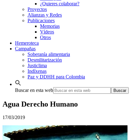
¿Quieres colaborar?
Proyectos
Alianzas y Redes
Publicaciones
Memorias
Vídeos
Otros
Hemeroteca
Campañas
Soberanía alimentaria
Desmilitarización
Justiclima
Indíxenas
Paz y DDHH para Colombia
Buscar en esta web
Agua Derecho Humano
17/03/2019