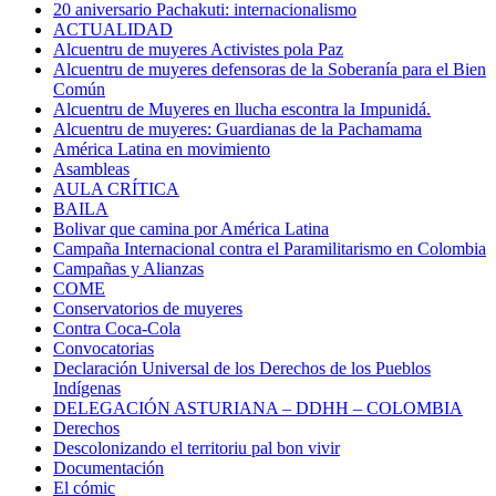
20 aniversario Pachakuti: internacionalismo
ACTUALIDAD
Alcuentru de muyeres Activistes pola Paz
Alcuentru de muyeres defensoras de la Soberanía para el Bien
Común
Alcuentru de Muyeres en llucha escontra la Impunidá.
Alcuentru de muyeres: Guardianas de la Pachamama
América Latina en movimiento
Asambleas
AULA CRÍTICA
BAILA
Bolivar que camina por América Latina
Campaña Internacional contra el Paramilitarismo en Colombia
Campañas y Alianzas
COME
Conservatorios de muyeres
Contra Coca-Cola
Convocatorias
Declaración Universal de los Derechos de los Pueblos
Indígenas
DELEGACIÓN ASTURIANA – DDHH – COLOMBIA
Derechos
Descolonizando el territoriu pal bon vivir
Documentación
El cómic