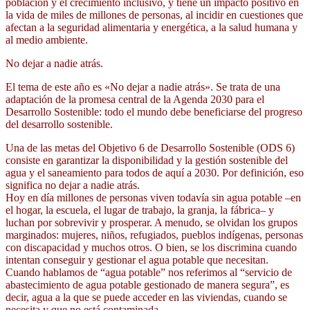
población y el crecimiento inclusivo, y tiene un impacto positivo en
la vida de miles de millones de personas, al incidir en cuestiones que
afectan a la seguridad alimentaria y energética, a la salud humana y
al medio ambiente.
No dejar a nadie atrás.
El tema de este año es «No dejar a nadie atrás». Se trata de una
adaptación de la promesa central de la Agenda 2030 para el
Desarrollo Sostenible: todo el mundo debe beneficiarse del progreso
del desarrollo sostenible.
Una de las metas del Objetivo 6 de Desarrollo Sostenible (ODS 6)
consiste en garantizar la disponibilidad y la gestión sostenible del
agua y el saneamiento para todos de aquí a 2030. Por definición, eso
significa no dejar a nadie atrás.
Hoy en día millones de personas viven todavía sin agua potable –en
el hogar, la escuela, el lugar de trabajo, la granja, la fábrica– y
luchan por sobrevivir y prosperar. A menudo, se olvidan los grupos
marginados: mujeres, niños, refugiados, pueblos indígenas, personas
con discapacidad y muchos otros. O bien, se los discrimina cuando
intentan conseguir y gestionar el agua potable que necesitan.
Cuando hablamos de “agua potable” nos referimos al “servicio de
abastecimiento de agua potable gestionado de manera segura”, es
decir, agua a la que se puede acceder en las viviendas, cuando se
necesita y que no está contaminada.