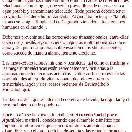
Cada ocho segundos muere un niño o niña a causa de enfermedades
relacionadas con el agua, que serían prevenibles de tener acceso a
agua potable y saneamiento adecuado. Toda persona debería tener
asegurado este derecho fundamental. Alguien ha dicho que “la falta
de acceso al agua limpia es la más grande violación a los derechos
humanos en el mundo».
Debemos prevenir que las corporaciones transnacionales, entre ellas
coca cola y nestlé, sigan haciendo negocios multimillonarios con el
agua y de que no adquieran sobre ésta derechos sin precedentes,
como sucede de manera alarmantemente creciente.
Las mega-explotaciones mineras y petroleras, así como el fracking y
las mega-hidroeléctricas están estrechamente vinculadas a la
apropiación de los recursos acuíferos , vulnerando el acceso de las
comunidades al líquido vital, y contaminando extensiones
territoriales, lagos y ríos. (casos recientes de Brumadiño o
HidroItuango).
La defensa del agua es además la defensa de la vida, la dignidad y el
reconocimiento de los pueblos.
Hace un año se lanzaba la iniciativa de
Acuerdo Social por el
Agua
[/bleu marine] , considerando que el cambio climático nos
impone un futuro en el que se reducirá drásticamente el agua
disponible, y en el que los ciclos de sequía y las grandes tormentas,