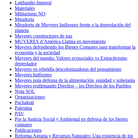
Latifundio Inmoral
Materiales
Militarismo NO
Miradoriu
Miradoriu de Muyeres Indíxenes frente a la depredación del
planeta
Muyeres constructores de paz
MUYERES d’América Llatina en movimientu
Muyeres defendiendo los Bienes Comunes para transformar la
economía y la sociedad
Muyeres del mundu: Valores ecosociales vs Extractivismo
depredador
Muyeres en rebeldía descolonizadoras del pensamiento
Muyeres Indíxenes
Muyeres pola defensa de la alimentación, equidad y soberanía
Muyeres reafirmando Drechos – los Drechos de los Pueblos
Nota SOL
Organizaciones
Pachakuti
Palestina
PAV
Por la Justicia Social y Ambiental en defensa de los bienes
comunes
Publicaciones
Reforma Agraria y Recursos Naturales: Una exigencia de los