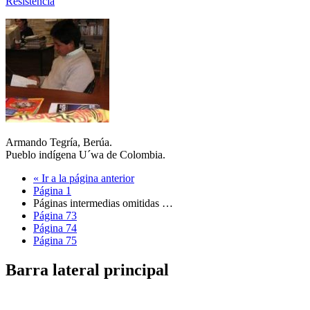
Resistencia
Armando Tegría, Berúa.
Pueblo indígena U´wa de Colombia.
«
Ir a la
página anterior
Página
1
Páginas intermedias omitidas
…
Página
73
Página
74
Página
75
Barra lateral principal