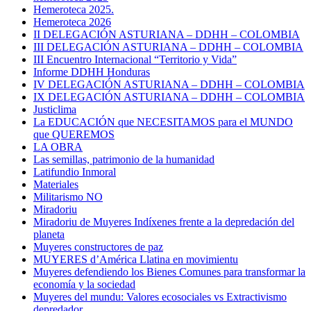
Hemeroteca 2025.
Hemeroteca 2026
II DELEGACIÓN ASTURIANA – DDHH – COLOMBIA
III DELEGACIÓN ASTURIANA – DDHH – COLOMBIA
III Encuentro Internacional “Territorio y Vida”
Informe DDHH Honduras
IV DELEGACIÓN ASTURIANA – DDHH – COLOMBIA
IX DELEGACIÓN ASTURIANA – DDHH – COLOMBIA
Justiclima
La EDUCACIÓN que NECESITAMOS para el MUNDO
que QUEREMOS
LA OBRA
Las semillas, patrimonio de la humanidad
Latifundio Inmoral
Materiales
Militarismo NO
Miradoriu
Miradoriu de Muyeres Indíxenes frente a la depredación del
planeta
Muyeres constructores de paz
MUYERES d’América Llatina en movimientu
Muyeres defendiendo los Bienes Comunes para transformar la
economía y la sociedad
Muyeres del mundu: Valores ecosociales vs Extractivismo
depredador