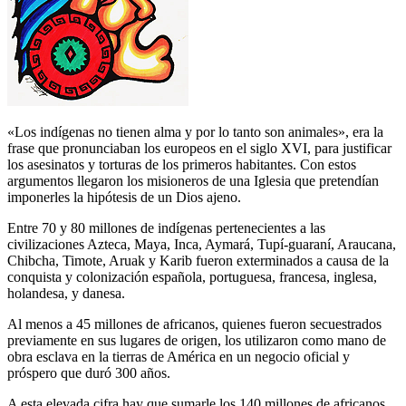
«Los indígenas no tienen alma y por lo tanto son animales», era la
frase que pronunciaban los europeos en el siglo XVI, para justificar
los asesinatos y torturas de los primeros habitantes. Con estos
argumentos llegaron los misioneros de una Iglesia que pretendían
imponerles la hipótesis de un Dios ajeno.
Entre 70 y 80 millones de indígenas pertenecientes a las
civilizaciones Azteca, Maya, Inca, Aymará, Tupí-guaraní, Araucana,
Chibcha, Timote, Aruak y Karib fueron exterminados a causa de la
conquista y colonización española, portuguesa, francesa, inglesa,
holandesa, y danesa.
Al menos a 45 millones de africanos, quienes fueron secuestrados
previamente en sus lugares de origen, los utilizaron como mano de
obra esclava en la tierras de América en un negocio oficial y
próspero que duró 300 años.
A esta elevada cifra hay que sumarle los 140 millones de africanos