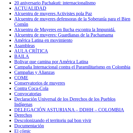
20 aniversario Pachakuti: internacionalismo
ACTUALIDAD
Alcuentru de muyeres Activistes pola Paz
Alcuentru de muyeres defensoras de la Soberanía para el Bien
Común
Alcuentru de Muyeres en llucha escontra la Impunidá.
Alcuentru de muyeres: Guardianas de la Pachamama
América Latina en movimiento
Asambleas
AULA CRÍTICA
BAILA
Bolivar que camina por América Latina
Campaña Internacional contra el Paramilitarismo en Colombia
Campañas y Alianzas
COME
Conservatorios de muyeres
Contra Coca-Cola
Convocatorias
Declaración Universal de los Derechos de los Pueblos
Indígenas
DELEGACIÓN ASTURIANA – DDHH – COLOMBIA
Derechos
Descolonizando el territoriu pal bon vivir
Documentación
El cómic