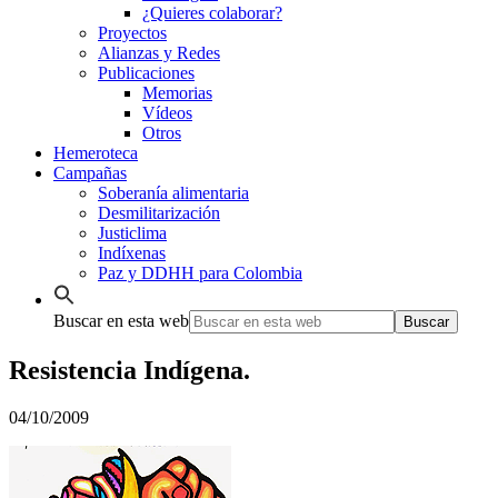
¿Quieres colaborar?
Proyectos
Alianzas y Redes
Publicaciones
Memorias
Vídeos
Otros
Hemeroteca
Campañas
Soberanía alimentaria
Desmilitarización
Justiclima
Indíxenas
Paz y DDHH para Colombia
Buscar en esta web
Resistencia Indígena.
04/10/2009