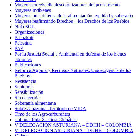
Muyeres en rebeldía descolonizadoras del pensamiento
Muyeres Indíxenes
Muyeres pola defensa de la alimentación, equidad y soberanía
Muyeres reafirmando Drechos – los Drechos de los Pueblos
Nota SOL
Organizaciones
Pachakuti
Palestina
PAV
Por la Justicia Social y Ambiental en defensa de los bienes
comunes
Publicaciones
Reforma Agraria y Recursos Naturales: Una exigencia de los
Pueblos.
Resistencia
Sabiduría
Sensibilización
Sin categoría
Soberanía alimentaria
Sobre Amazonía. Territorio de VIDA
Timo de los Agrocarburantes
Tribunal Pola Xusticia Climática
V DELEGACIÓN ASTURIANA – DDHH – COLOMBIA
VI DELEGACIÓN ASTURIANA – DDHH – COLOMBIA
Vídeos