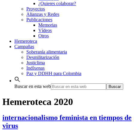
¿Quieres colaborar?
Proyectos
Alianzas y Redes
Publicaciones
Memorias
Vídeos
Otros
Hemeroteca
Campañas
Soberanía alimentaria
Desmilitarización
Justiclima
Indíxenas
Paz y DDHH para Colombia
Buscar en esta web
Hemeroteca 2020
internacionalismo feminista en tiempos de
virus