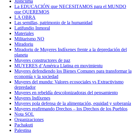
Justiclima
La EDUCACIÓN que NECESITAMOS para el MUNDO
que QUEREMOS
LA OBRA
Las semillas, patrimonio de la humanidad
Latifundio Inmoral
Materiales
Militarismo NO
Miradoriu
Miradoriu de Muyeres Indíxenes frente a la depredación del
planeta
Muyeres constructores de paz
MUYERES d’América Llatina en movimientu
Muyeres defendiendo los Bienes Comunes para transformar la
economía y la sociedad
Muyeres del mundu: Valores ecosociales vs Extractivismo
depredador
Muyeres en rebeldía descolonizadoras del pensamiento
Muyeres Indíxenes
Muyeres pola defensa de la alimentación, equidad y soberanía
Muyeres reafirmando Drechos – los Drechos de los Pueblos
Nota SOL
Organizaciones
Pachakuti
Palestina