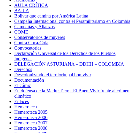
AULA CRÍTICA
BAILA
Bolivar que camina por América Latina
Campaña Internacional contra el Paramilitarismo en Colombia
Campañas y Alianzas
COME
Conservatorios de muyeres
Contra Coca-Cola
Convocatorias
Declaración Universal de los Derechos de los Pueblos
Indígenas
DELEGACIÓN ASTURIANA – DDHH – COLOMBIA
Derechos
Descolonizando el territoriu pal bon vivir
Documentación
El cómic
En defensa de la Madre Tierra. El Buen Vivir frente al crimen
climático
Enlaces
Hemeroteca
Hemeroteca 2005
Hemeroteca 2006
Hemeroteca 2007
Hemeroteca 2008