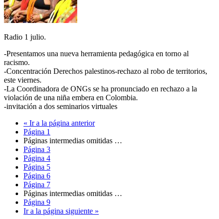
Radio 1 julio.
-Presentamos una nueva herramienta pedagógica en torno al
racismo.
-Concentración Derechos palestinos-rechazo al robo de territorios,
este viernes.
-La Coordinadora de ONGs se ha pronunciado en rechazo a la
violación de una niña embera en Colombia.
-invitación a dos seminarios virtuales
«
Ir a la
página anterior
Página
1
Páginas intermedias omitidas
…
Página
3
Página
4
Página
5
Página
6
Página
7
Páginas intermedias omitidas
…
Página
9
Ir a la
página siguiente »