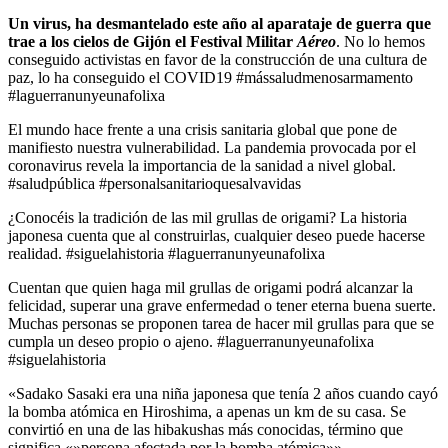
Un virus, ha desmantelado este año al aparataje de guerra que
trae a los cielos de Gijón el Festival Militar
Aéreo
. No lo hemos
conseguido activistas en favor de la construcción de una cultura de
paz, lo ha conseguido el COVID19 #mássaludmenosarmamento
#laguerranunyeunafolixa
El mundo hace frente a una crisis sanitaria global que pone de
manifiesto nuestra vulnerabilidad. La pandemia provocada por el
coronavirus revela la importancia de la sanidad a nivel global.
#saludpública #personalsanitarioquesalvavidas
¿Conocéis la tradición de las mil grullas de origami? La historia
japonesa cuenta que al construirlas, cualquier deseo puede hacerse
realidad. #siguelahistoria #laguerranunyeunafolixa
Cuentan que quien haga mil grullas de origami podrá alcanzar la
felicidad, superar una grave enfermedad o tener eterna buena suerte.
Muchas personas se proponen tarea de hacer mil grullas para que se
cumpla un deseo propio o ajeno. #laguerranunyeunafolixa
#siguelahistoria
«Sadako Sasaki era una niña japonesa que tenía 2 años cuando cayó
la bomba atómica en Hiroshima, a apenas un km de su casa. Se
convirtió en una de las hibakushas más conocidas, término que
significa «»persona afectada por la bomba atómica»».