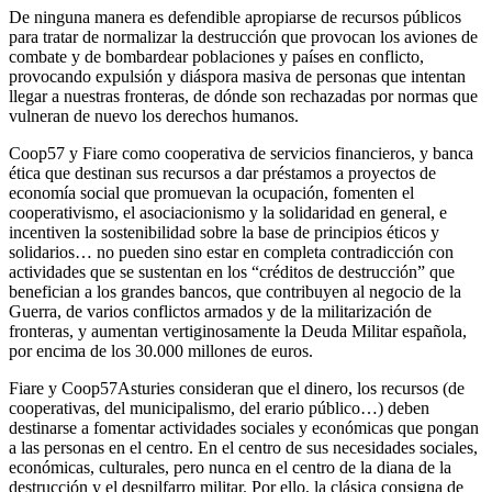
De ninguna manera es defendible apropiarse de recursos públicos
para tratar de normalizar la destrucción que provocan los aviones de
combate y de bombardear poblaciones y países en conflicto,
provocando expulsión y diáspora masiva de personas que intentan
llegar a nuestras fronteras, de dónde son rechazadas por normas que
vulneran de nuevo los derechos humanos.
Coop57 y Fiare como cooperativa de servicios financieros, y banca
ética que destinan sus recursos a dar préstamos a proyectos de
economía social que promuevan la ocupación, fomenten el
cooperativismo, el asociacionismo y la solidaridad en general, e
incentiven la sostenibilidad sobre la base de principios éticos y
solidarios… no pueden sino estar en completa contradicción con
actividades que se sustentan en los “créditos de destrucción” que
benefician a los grandes bancos, que contribuyen al negocio de la
Guerra, de varios conflictos armados y de la militarización de
fronteras, y aumentan vertiginosamente la Deuda Militar española,
por encima de los 30.000 millones de euros.
Fiare y Coop57Asturies consideran que el dinero, los recursos (de
cooperativas, del municipalismo, del erario público…) deben
destinarse a fomentar actividades sociales y económicas que pongan
a las personas en el centro. En el centro de sus necesidades sociales,
económicas, culturales, pero nunca en el centro de la diana de la
destrucción y el despilfarro militar. Por ello, la clásica consigna de