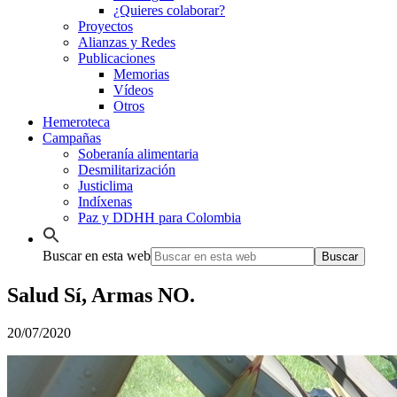
¿Quieres colaborar?
Proyectos
Alianzas y Redes
Publicaciones
Memorias
Vídeos
Otros
Hemeroteca
Campañas
Soberanía alimentaria
Desmilitarización
Justiclima
Indíxenas
Paz y DDHH para Colombia
Buscar en esta web
Salud Sí, Armas NO.
20/07/2020