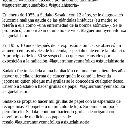
#laguerranunyeunafolixa #siguelahistoria»
En enero de 1955, a Sadako Sasaki, con 12 años, se le diagnosticó
leucemia maligna aguda de las glándulas linfáticas (su madre se
refería a ella como «una enfermedad de la bomba atómica»). Se le
pronosticó, como máximo, un año de vida. #laguerranunyeunafolixa
#siguelahistoria
En 1955, 10 años después de la explosión atómica, se observó un
aumento en los niveles de leucemia, especialmente entre la infancia.
A principios de los 50 se sospechaba que eran causados por la
exposición a la radiación. #laguerranunyeunafolixa #siguelahistoria
Sadako fue trasladada a una habitación con una compañera dos años
mayor que ella, enferma de cáncer quién le contó la leyenda
japonesa: quien pliegue mil grullas se le concederá cualquier deseo.
Enseñó a Sadako a hacer grullas de papel. #laguerranunyeunafolixa
#siguelahistoria
Sadako se propuso hacer mil grullas de papel con la esperanza de
recuperarse. El papel era un artículo de lujo. Su familia no podía
permitírselo. Sadako continuó haciendo grullas de origami con
envoltorios de medicinas o papeles de
regalo.#laguerranunyeunafolixa #siguelahistoria