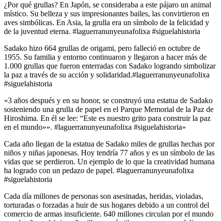
¿Por qué grullas? En Japón, se consideraba a este pájaro un animal
místico. Su belleza y sus impresionantes bailes, las convirtieron en
aves simbólicas. En Asia, la grulla era un símbolo de la felicidad y
de la juventud eterna. #laguerranunyeunafolixa #siguelahistoria
Sadako hizo 664 grullas de origami, pero falleció en octubre de
1955. Su familia y entorno continuaron y llegaron a hacer más de
1.000 grullas que fueron enterradas con Sadako logrando simbolizar
la paz a través de su acción y solidaridad.#laguerranunyeunafolixa
#siguelahistoria
«3 años después y en su honor, se construyó una estatua de Sadako
sosteniendo una grulla de papel en el Parque Memorial de la Paz de
Hiroshima. En él se lee: “Este es nuestro grito para construir la paz
en el mundo»». #laguerranunyeunafolixa #siguelahistoria»
Cada año llegan de la estatua de Sadako miles de grullas hechas por
niños y niñas japonesas. Hoy tendría 77 años y es un símbolo de las
vidas que se perdieron. Un ejemplo de lo que la creatividad humana
ha logrado con un pedazo de papel. #laguerranunyeunafolixa
#siguelahistoria
Cada día millones de personas son asesinadas, heridas, violadas,
torturadas o forzadas a huir de sus hogares debido a un control del
comercio de armas insuficiente. 640 millones circulan por el mundo