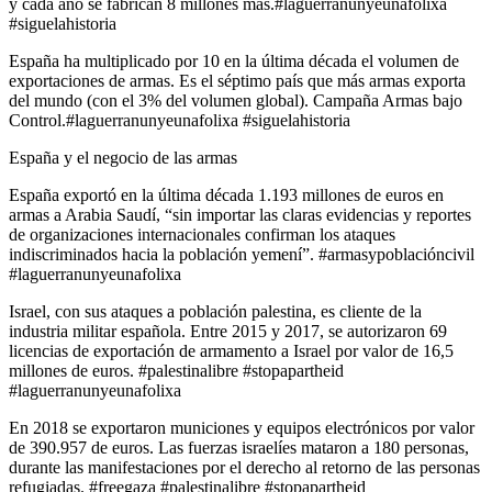
y cada año se fabrican 8 millones más.#laguerranunyeunafolixa
#siguelahistoria
España ha multiplicado por 10 en la última década el volumen de
exportaciones de armas. Es el séptimo país que más armas exporta
del mundo (con el 3% del volumen global). Campaña Armas bajo
Control.#laguerranunyeunafolixa #siguelahistoria
España y el negocio de las armas
España exportó en la última década 1.193 millones de euros en
armas a Arabia Saudí, “sin importar las claras evidencias y reportes
de organizaciones internacionales confirman los ataques
indiscriminados hacia la población yemení”. #armasypoblacióncivil
#laguerranunyeunafolixa
Israel, con sus ataques a población palestina, es cliente de la
industria militar española. Entre 2015 y 2017, se autorizaron 69
licencias de exportación de armamento a Israel por valor de 16,5
millones de euros. #palestinalibre #stopapartheid
#laguerranunyeunafolixa
En 2018 se exportaron municiones y equipos electrónicos por valor
de 390.957 de euros. Las fuerzas israelíes mataron a 180 personas,
durante las manifestaciones por el derecho al retorno de las personas
refugiadas. #freegaza #palestinalibre #stopapartheid