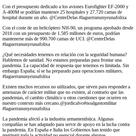
Con el presupuesto dedicado a los aviones Eurofighter EF-2000 y
A-400M se podrían mantener 25 hospitales y 27.720 camas de
hospital durante un año. @CentreDelas #laguerranunyeunafolixa
Con el coste de un helicóptero NH-90, un programa aprobado desde
2018 con un presupuesto de 1.585 millones de euros, podrían
mantenerse más de 990.700 camas de UCI. @CentreDelas
#laguerranunyeunafolixa
¿Qué necesidades tenemos en relación con la seguridad humana?
Hablemos de sanidad. No estamos preparadas para frontar una
pandemia. La capacidad de respuesta que tenemos es limitada. Sin
embargo España, sí se ha preparado para operaciones militares.
#laguerranunyeunafolixa
Existen muchos recursos no utilizados, que sirven para responder a
amenazas de carácter militar que no existen, al contrario que las
pandemias, el cambio climático u otras cuestiones que ocurren en
nuestro contexto más cercano.@jordicalvo#noalgastomilitar
#laguerranunyeunafolixa
La pandemia afectó a la industria armamentística. Algunas
compañías se han adaptado para servir de apoyo en la lucha contra
la pandemia. En España e Italia los Gobiernos han tenido que
restringir toda la actividad no esencial durante algunas