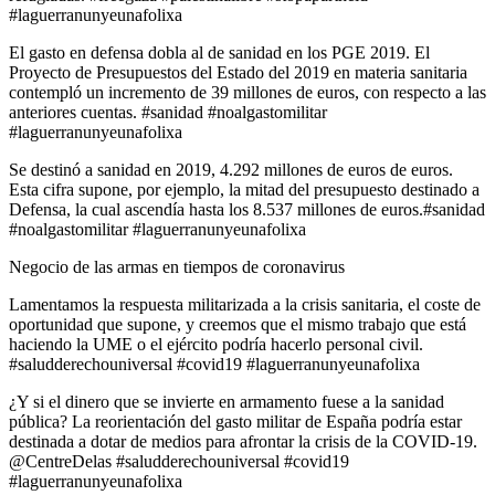
#laguerranunyeunafolixa
El gasto en defensa dobla al de sanidad en los PGE 2019. El
Proyecto de Presupuestos del Estado del 2019 en materia sanitaria
contempló un incremento de 39 millones de euros, con respecto a las
anteriores cuentas. #sanidad #noalgastomilitar
#laguerranunyeunafolixa
Se destinó a sanidad en 2019, 4.292 millones de euros de euros.
Esta cifra supone, por ejemplo, la mitad del presupuesto destinado a
Defensa, la cual ascendía hasta los 8.537 millones de euros.#sanidad
#noalgastomilitar #laguerranunyeunafolixa
Negocio de las armas en tiempos de coronavirus
Lamentamos la respuesta militarizada a la crisis sanitaria, el coste de
oportunidad que supone, y creemos que el mismo trabajo que está
haciendo la UME o el ejército podría hacerlo personal civil.
#saludderechouniversal #covid19 #laguerranunyeunafolixa
¿Y si el dinero que se invierte en armamento fuese a la sanidad
pública? La reorientación del gasto militar de España podría estar
destinada a dotar de medios para afrontar la crisis de la COVID-19.
@CentreDelas #saludderechouniversal #covid19
#laguerranunyeunafolixa