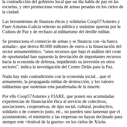
la contradicción del gobierno local que un día habla de paz en las
escuelas, y otro promociona venta de armas pesadas en los cielos de
la ciudad.
Las herramientas de finanzas éticas y solidarias Coop57Asturies y
Fiare Asturias-Galicia reiteran su pública y unánime apuesta por la
Cultura de Paz y de rechazo al militarismo del desfile militar.
Se promociona el comercio de armas y se financia con «la banca
armada», que deriva 80.000 millones de euros a la financiación del
sector armamentístico, “unos recursos que bajo el análisis del coste
de oportunidad han supuesto la desviación de importantes recursos
hacia la economía de defensa, impidiendo su inversión en otros
sectores”, indica la investigación del Centro Delás para la Paz.
Nada hay más contradictorio con la economía social…que el
armamento, la propaganda militar de destrucción, y los valores
militaristas que sustentan esta parafernalia de la muerte.
Por ello Coop57Asturies y FIARE, que ponen sus acumuladas
experiencias de financiación ética al servicio de colectivos,
asociaciones, cooperativas, de tipo social, cultural, productivo,
solidario o de comercio justo, etc., no pueden sino lamentar que el
ayuntamiento, el ministerio y las empresas no hayan declinado para
siempre este «festival de la guerra» en los cielos de Xixón.