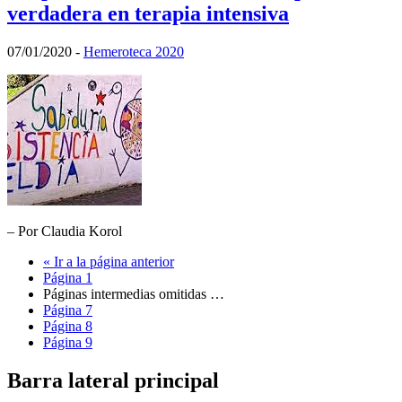
verdadera en terapia intensiva
07/01/2020
-
Hemeroteca 2020
– Por Claudia Korol
«
Ir a la
página anterior
Página
1
Páginas intermedias omitidas
…
Página
7
Página
8
Página
9
Barra lateral principal