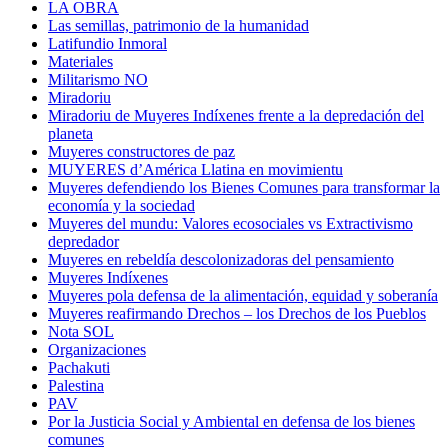
LA OBRA
Las semillas, patrimonio de la humanidad
Latifundio Inmoral
Materiales
Militarismo NO
Miradoriu
Miradoriu de Muyeres Indíxenes frente a la depredación del
planeta
Muyeres constructores de paz
MUYERES d’América Llatina en movimientu
Muyeres defendiendo los Bienes Comunes para transformar la
economía y la sociedad
Muyeres del mundu: Valores ecosociales vs Extractivismo
depredador
Muyeres en rebeldía descolonizadoras del pensamiento
Muyeres Indíxenes
Muyeres pola defensa de la alimentación, equidad y soberanía
Muyeres reafirmando Drechos – los Drechos de los Pueblos
Nota SOL
Organizaciones
Pachakuti
Palestina
PAV
Por la Justicia Social y Ambiental en defensa de los bienes
comunes