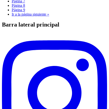
Página
7
Página
8
Página
9
Ir a la
página siguiente »
Barra lateral principal