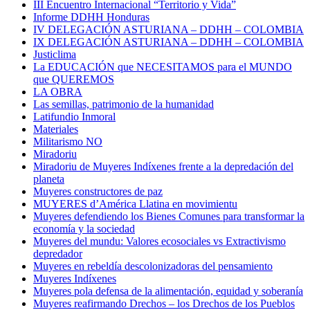
III Encuentro Internacional “Territorio y Vida”
Informe DDHH Honduras
IV DELEGACIÓN ASTURIANA – DDHH – COLOMBIA
IX DELEGACIÓN ASTURIANA – DDHH – COLOMBIA
Justiclima
La EDUCACIÓN que NECESITAMOS para el MUNDO
que QUEREMOS
LA OBRA
Las semillas, patrimonio de la humanidad
Latifundio Inmoral
Materiales
Militarismo NO
Miradoriu
Miradoriu de Muyeres Indíxenes frente a la depredación del
planeta
Muyeres constructores de paz
MUYERES d’América Llatina en movimientu
Muyeres defendiendo los Bienes Comunes para transformar la
economía y la sociedad
Muyeres del mundu: Valores ecosociales vs Extractivismo
depredador
Muyeres en rebeldía descolonizadoras del pensamiento
Muyeres Indíxenes
Muyeres pola defensa de la alimentación, equidad y soberanía
Muyeres reafirmando Drechos – los Drechos de los Pueblos