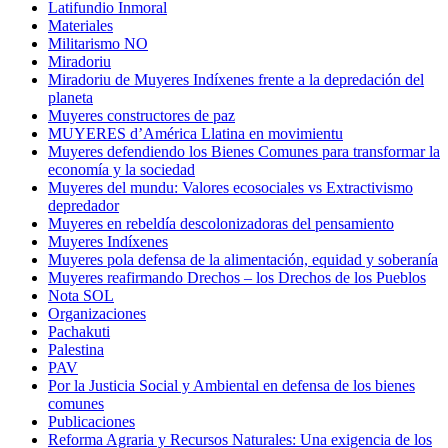
Latifundio Inmoral
Materiales
Militarismo NO
Miradoriu
Miradoriu de Muyeres Indíxenes frente a la depredación del
planeta
Muyeres constructores de paz
MUYERES d’América Llatina en movimientu
Muyeres defendiendo los Bienes Comunes para transformar la
economía y la sociedad
Muyeres del mundu: Valores ecosociales vs Extractivismo
depredador
Muyeres en rebeldía descolonizadoras del pensamiento
Muyeres Indíxenes
Muyeres pola defensa de la alimentación, equidad y soberanía
Muyeres reafirmando Drechos – los Drechos de los Pueblos
Nota SOL
Organizaciones
Pachakuti
Palestina
PAV
Por la Justicia Social y Ambiental en defensa de los bienes
comunes
Publicaciones
Reforma Agraria y Recursos Naturales: Una exigencia de los