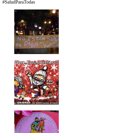
#SaludParaTodas