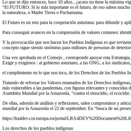
Lo que se dijo entonces, hace 10 años.. ¿acaso no tiene la máxima vig
“El FUTURO. Si lo más importante es el futuro, de eso saben mucho l
la naturaleza, o Madre Tierra o Pachamama.
El Futuro es un reto para la cooperación asturiana: para difundir y apli
Para conseguir avances en la comprensión de valores comunes: identita
Y la provocación que nos hacen los Pueblos Indígenas es que revisem
concepto sigue siendo sinónimo para millones de personas de deterioro
Una vez aprobada en el Consejo , corresponde apoyar esta Estrategia, de
Exigir y exigirnos : al gobierno asturiano, a las ONG, a los sindicato
el cumplimiento en lo que nos toca, de los Derechos de los Pueblos I
Tratando de reforzar los Valores emanados de los Derechos indígenas,
más vulnerables a las pandemias, con figuras relevantes y conocidas
Asamblea Mundial por la Amazonía, “contra el etnocidio, el ecocidio 
De ellas, además de análisis y reflexiones, salen compromisos y arti
mundial por la Amazonía el 22 de septiembre: En “busca de un presen
https://lra4dev.cor.europa.eu/portal/LRA4DEV%20Document%20Lib
Los derechos de los pueblos indígenas