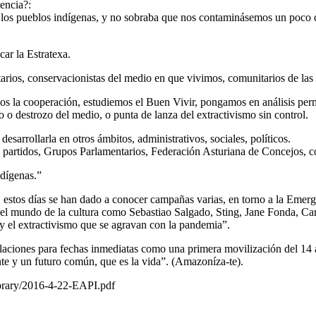
encia?:
os pueblos indígenas, y no sobraba que nos contaminásemos un poco de 
car la Estratexa.
rios, conservacionistas del medio en que vivimos, comunitarios de las r
os la cooperación, estudiemos el Buen Vivir, pongamos en análisis per
 o destrozo del medio, o punta de lanza del extractivismo sin control.
sarrollarla en otros ámbitos, administrativos, sociales, políticos.
s, partidos, Grupos Parlamentarios, Federación Asturiana de Concejos, c
ndígenas.”
 estos días se han dado a conocer campañas varias, en torno a la Emer
 del mundo de la cultura como Sebastiao Salgado, Sting, Jane Fonda, C
y el extractivismo que se agravan con la pandemia”.
culaciones para fechas inmediatas como una primera movilización del 14 
te y un futuro común, que es la vida”. (Amazoníza-te).
rary/2016-4-22-EAPI.pdf