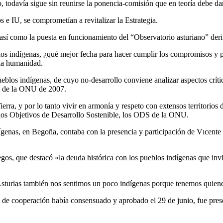
todavía sigue sin reunirse la ponencia-comisión que en teoría debe da
e IU, se comprometían a revitalizar la Estrategia.
 así como la puesta en funcionamiento del “Observatorio asturiano” deri
blos indígenas, ¿qué mejor fecha para hacer cumplir los compromisos y
 la humanidad.
blos indígenas, de cuyo no-desarrollo conviene analizar aspectos crític
ón de la ONU de 2007.
ra, y por lo tanto vivir en armonía y respeto con extensos territorios d
os Objetivos de Desarrollo Sostenible, los ODS de la ONU.
ndígenas, en Begoña, contaba con la presencia y participación de Vıcen
gos, que destacó «la deuda histórica con los pueblos indígenas que invi
Asturias también nos sentimos un poco indígenas porque tenemos quien
jo de cooperación había consensuado y aprobado el 29 de junio, fue pr