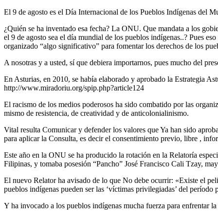
El 9 de agosto es el Día Internacional de los Pueblos Indígenas del 
¿Quién se ha inventado esa fecha? La ONU. Que mandata a los gobiern
el 9 de agosto sea el día mundial de los pueblos indígenas..? Pues es
organizado “algo significativo” para fomentar los derechos de los pueb
A nosotras y a usted, sí que debiera importarnos, pues mucho del pres
En Asturias, en 2010, se había elaborado y aprobado la Estrategia Ast
http://www.miradoriu.org/spip.php?article124
El racismo de los medios poderosos ha sido combatido por las organiz
mismo de resistencia, de creatividad y de anticolonialinismo.
Vital resulta Comunicar y defender los valores que Ya han sido aproba
para aplicar la Consulta, es decir el consentimiento previo, libre , in
Este año en la ONU se ha producido la rotación en la Relatoría especi
Filipinas, y tomaba posesión “Pancho” José Francisco Cali Tzay, may
El nuevo Relator ha avisado de lo que No debe ocurrir: «Existe el pelig
pueblos indígenas pueden ser las ‘víctimas privilegiadas’ del períod
Y ha invocado a los pueblos indígenas mucha fuerza para enfrentar la 