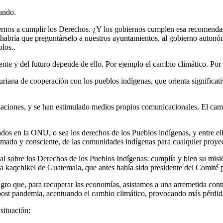
Mundo.
os a cumplir los Derechos. ¿Y los gobiernos cumplen esa recomendació
o habría que preguntárselo a nuestros ayuntamientos, al gobierno autonó
los..
ente y del futuro depende de ello. Por ejemplo el cambio climático. Por
uriana de cooperación con los pueblos indígenas, que orienta significati
aciones, y se han estimulado medios propios comunicacionales. El campo
dos en la ONU, o sea los derechos de los Pueblos indígenas, y entre ell
formado y consciente, de las comunidades indígenas para cualquier proyect
al sobre los Derechos de los Pueblos Indígenas: cumplía y bien su misi
a kaqchikel de Guatemala, que antes había sido presidente del Comité p
ro que, para recuperar las economías, asistamos a una arremetida contra la
o post pandemia, acentuando el cambio climático, provocando más pérdida
situación: