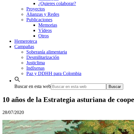
¿Quieres colaborar?
Proyectos
Alianzas y Redes
Publicaciones
Memorias
Vídeos
Otros
Hemeroteca
Campañas
Soberanía alimentaria
Desmilitarización
Justiclima
Indíxenas
Paz y DDHH para Colombia
Buscar en esta web
10 años de la Estrategia asturiana de coope
28/07/2020