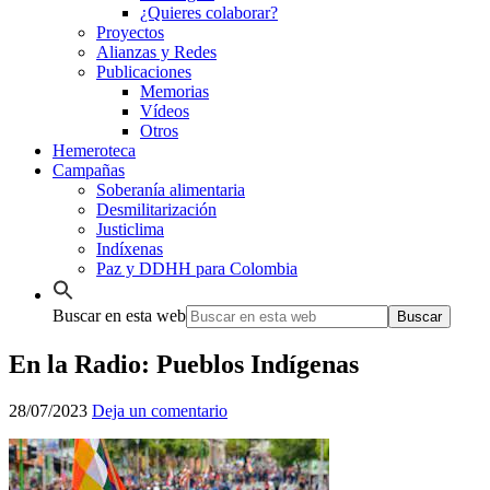
¿Quieres colaborar?
Proyectos
Alianzas y Redes
Publicaciones
Memorias
Vídeos
Otros
Hemeroteca
Campañas
Soberanía alimentaria
Desmilitarización
Justiclima
Indíxenas
Paz y DDHH para Colombia
Buscar en esta web
En la Radio: Pueblos Indígenas
28/07/2023
Deja un comentario