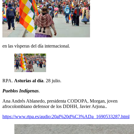
en las vísperas del día internacional.
RPA.
Asturias al día
. 28 julio.
Pueblos Indígenas
.
Ana Andrés Ablanedo, presidenta CODOPA, Morgan, joven
afrocolombiano defensor de los DDHH, Javier Arjona..
https://www.rtpa.es/audio:20al%20d%C3%ADa_1690533287.html