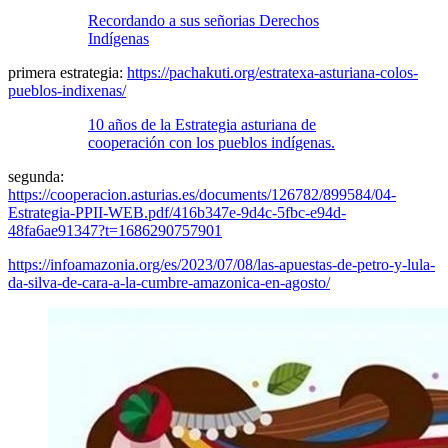
Recordando a sus señorias Derechos
Indígenas
primera estrategia:
https://pachakuti.org/estratexa-asturiana-colos-
pueblos-indixenas/
10 años de la Estrategia asturiana de
cooperación con los pueblos indígenas.
segunda:
https://cooperacion.asturias.es/documents/126782/899584/04-
Estrategia-PPII-WEB.pdf/416b347e-9d4c-5fbc-e94d-
48fa6ae91347?t=1686290757901
https://infoamazonia.org/es/2023/07/08/las-apuestas-de-petro-y-lula-
da-silva-de-cara-a-la-cumbre-amazonica-en-agosto/