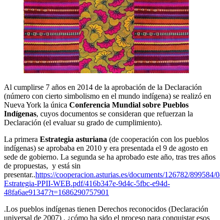
Al cumplirse 7 años en 2014 de la aprobación de la Declaración
(número con cierto simbolismo en el mundo indígena) se realizó en
Nueva York la única
Conferencia Mundial sobre Pueblos
Indígenas
, cuyos documentos se consideran que refuerzan la
Declaración (el evaluar su grado de cumplimiento).
La primera
Estrategia asturiana
(de cooperación con los pueblos
indígenas) se aprobaba en 2010 y era presentada el 9 de agosto en
sede de gobierno. La segunda se ha aprobado este año, tras tres años
de propuestas, y está sin
presentar..
https://cooperacion.asturias.es/documents/126782/899584/0
Estrategia-PPII-WEB.pdf/416b347e-9d4c-5fbc-e94d-
48fa6ae91347?t=1686290757901
.Los pueblos indígenas tienen Derechos reconocidos (Declaración
universal de 2007) . ¿cómo ha sido el proceso para conquistar esos