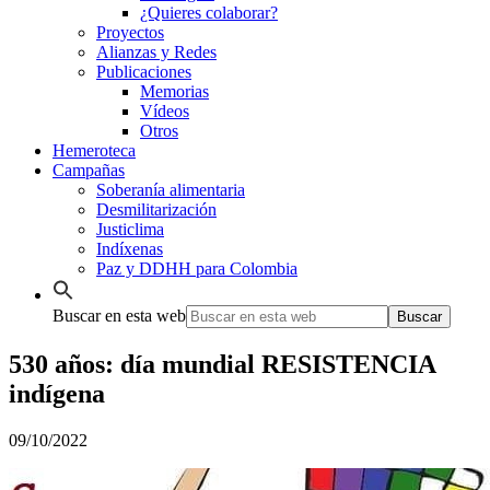
¿Quieres colaborar?
Proyectos
Alianzas y Redes
Publicaciones
Memorias
Vídeos
Otros
Hemeroteca
Campañas
Soberanía alimentaria
Desmilitarización
Justiclima
Indíxenas
Paz y DDHH para Colombia
Buscar en esta web
530 años: día mundial RESISTENCIA
indígena
09/10/2022