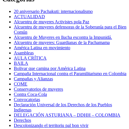
20 aniversario Pachakuti: internacionalismo
ACTUALIDAD
Alcuentru de muyeres Activistes pola Paz
Alcuentru de muyeres defensoras de la Soberanía para el Bien
Común
Alcuentru de Muyeres en llucha escontra la Impunidá.
Alcuentru de muyeres: Guardianas de la Pachamama
América Latina en movimiento
Asambleas
AULA CRÍTICA
BAILA
Bolivar que camina por América Latina
Campaña Internacional contra el Paramilitarismo en Colombia
Campañas y Alianzas
COME
Conservatorios de muyeres
Contra Coca-Cola
Convocatorias
Declaración Universal de los Derechos de los Pueblos
Indígenas
DELEGACIÓN ASTURIANA – DDHH – COLOMBIA
Derechos
Descolonizando el territoriu pal bon vivir