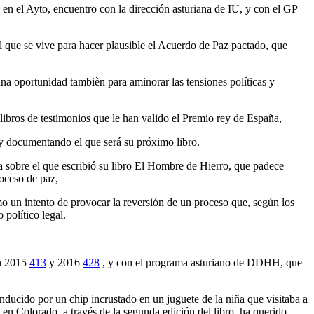
 en el Ayto, encuentro con la dirección asturiana de IU, y con el GP
 que se vive para hacer plausible el Acuerdo de Paz pactado, que
a oportunidad tambièn para aminorar las tensiones políticas y
 libros de testimonios que le han valido el Premio rey de España,
 y documentando el que será su próximo libro.
 sobre el que escribió su libro El Hombre de Hierro, que padece
oceso de paz,
mo un intento de provocar la reversión de un proceso que, según los
 político legal.
en 2015
413
y 2016
428
, y con el programa asturiano de DDHH, que
ducido por un chip incrustado en un juguete de la niña que visitaba a
 en Colorado, a través de la segunda edición del libro, ha querido