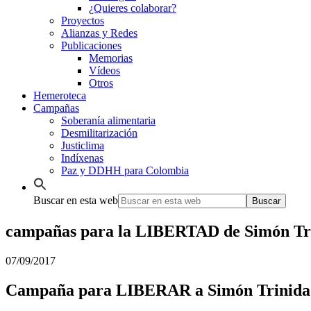
¿Quieres colaborar?
Proyectos
Alianzas y Redes
Publicaciones
Memorias
Vídeos
Otros
Hemeroteca
Campañas
Soberanía alimentaria
Desmilitarización
Justiclima
Indíxenas
Paz y DDHH para Colombia
Buscar en esta web
campañas para la LIBERTAD de Simón Trin
07/09/2017
Campaña para LIBERAR a Simón Trinida