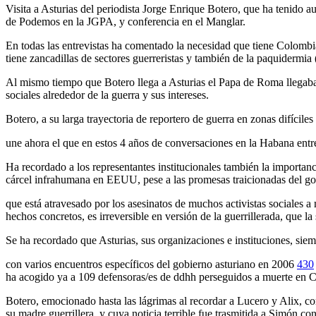
Visita a Asturias del periodista Jorge Enrique Botero, que ha tenido 
de Podemos en la JGPA, y conferencia en el Manglar.
En todas las entrevistas ha comentado la necesidad que tiene Colombi
tiene zancadillas de sectores guerreristas y también de la paquidermia
Al mismo tiempo que Botero llega a Asturias el Papa de Roma llegaba 
sociales alrededor de la guerra y sus intereses.
Botero, a su larga trayectoria de reportero de guerra en zonas difícil
une ahora el que en estos 4 años de conversaciones en la Habana entre
Ha recordado a los representantes institucionales también la importa
cárcel infrahumana en EEUU, pese a las promesas traicionadas del gob
que está atravesado por los asesinatos de muchos activistas sociales 
hechos concretos, es irreversible en versión de la guerrillerada, que l
Se ha recordado que Asturias, sus organizaciones e instituciones, s
con varios encuentros específicos del gobierno asturiano en 2006
430
ha acogido ya a 109 defensoras/es de ddhh perseguidos a muerte en 
Botero, emocionado hasta las lágrimas al recordar a Lucero y Alix, c
su madre guerrillera, y cuya noticia terrible fue trasmitida a Simón c