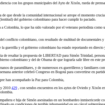
audiencia con los grupos municipales del Ayto de Xixón, rueda de prensa
a de que desde la comunidad internacional se arrope el momento crucial
 (lentitud) del gobierno colombiano para hacer cumplir lo pactado.
a Colombia, lo que ha sido valorado por el veterano periodista como un
es del conflicto colombiano, con resultado de multitud de documentales y
 la guerrilla y el gobierno colombiano ha estado reportando en directo
ncia de resaltar la propuesta de LIBERTAD para Simón Trinidad, persona
ierno colombiano y del de Obama de que lograría salir libre en este pr
a manos de paramilitares, y de numerosos ex-guerrilleros y familiares co
a semana anterior celebró Congreso en Bogotá para convertirse en partido
iempre han acompañado la Paz para Colombia,
y 2010
429
, con sendos encuentros en los aytos de Oviedo y Xixón 
Colombia.
ompañera e hija de Simón asesinadas en un bombardeo inmisericorde con
onfinado en condiciones de terrible inhumanidad en un cárcel subterránea