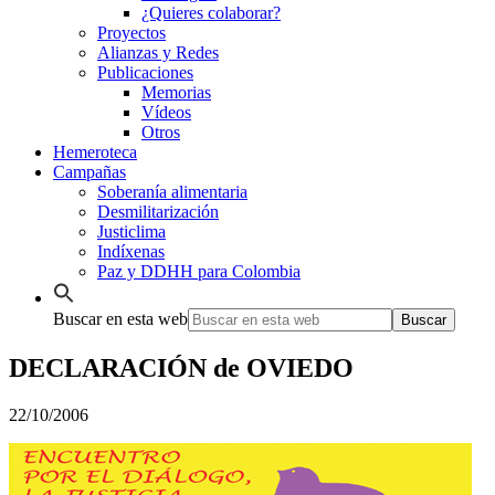
¿Quieres colaborar?
Proyectos
Alianzas y Redes
Publicaciones
Memorias
Vídeos
Otros
Hemeroteca
Campañas
Soberanía alimentaria
Desmilitarización
Justiclima
Indíxenas
Paz y DDHH para Colombia
Buscar en esta web
DECLARACIÓN de OVIEDO
22/10/2006