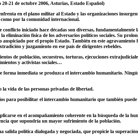
do 20-21 de octubre 2006, Asturias, Estado Español)
enfrenta en el plano militar al Estado y las organizaciones insurgen
o como por la comunidad internacional.
e conflicto iniciado hace décadas son diversas, fundamentalmente la 
la eliminación física de los adversarios políticos sociales. Su prol
mo auspiciado por el propio Estado. También en este agravamiento h
extradición y juzgamiento en ese país de dirigentes rebeldes.
ientos de población, secuestros, torturas, ejecuciones extrajudici
imientos y activistas sociales…
 de forma inmediata se produzca el intercambio humanitario. Ningún
.
la vida de las personas privadas de libertad.
ios para posibilitar el intercambio humanitario que también pued
licarse en el acompañamiento coherente en la búsqueda de la humani
olencia que supondría un mayor sufrimiento de la población.
a salida política dialogada y negociada, que propicie la superación 