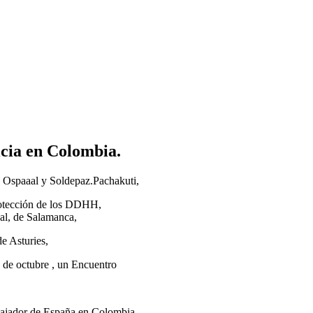
icia en Colombia.
, Ospaaal y Soldepaz.Pachakuti,
rotección de los DDHH,
gal, de Salamanca,
e Asturies,
1 de octubre , un Encuentro
mbajador de España en Colombia,