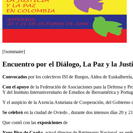
[!sommaire]
Encuentro por el Diálogo, La Paz y la Just
Convocados
por los colectivos ISI de Burgos, Aldea de Euskalherría
Con el apoyo
de la Federación de Asociaciones para la Defensa y P
Y del Instituto Interuniversitario de Estudios de Iberoamérica y Portu
Y el auspicio de la Axencia Asturiana de Cooperación, del Gobierno d
Se celebró
en la ciudad de Oviedo , durante dos intensos días 20 y 2
Que contó con las
exposiciones
de
Yago Pico de Coaña
, actual director de Patrimonio Nacional, ex.e