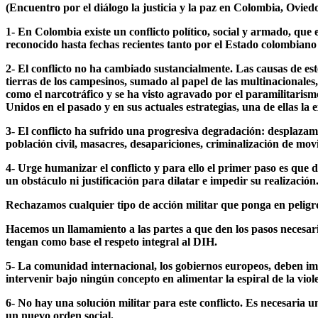
(Encuentro por el diálogo la justicia y la paz en Colombia, Ovie
1- En Colombia existe un conflicto político, social y armado, que 
reconocido hasta fechas recientes tanto por el Estado colombian
2- El conflicto no ha cambiado sustancialmente. Las causas de est
tierras de los campesinos, sumado al papel de las multinacionales, 
como el narcotráfico y se ha visto agravado por el paramilitaris
Unidos en el pasado y en sus actuales estrategias, una de ellas la 
3- El conflicto ha sufrido una progresiva degradación: desplazam
población civil, masacres, desapariciones, criminalización de mov
4- Urge humanizar el conflicto y para ello el primer paso es que
un obstáculo ni justificación para dilatar e impedir su realización
Rechazamos cualquier tipo de acción militar que ponga en peligro 
Hacemos un llamamiento a las partes a que den los pasos necesar
tengan como base el respeto integral al DIH.
5- La comunidad internacional, los gobiernos europeos, deben imp
intervenir bajo ningún concepto en alimentar la espiral de la vi
6- No hay una solución militar para este conflicto. Es necesaria un
un nuevo orden social.