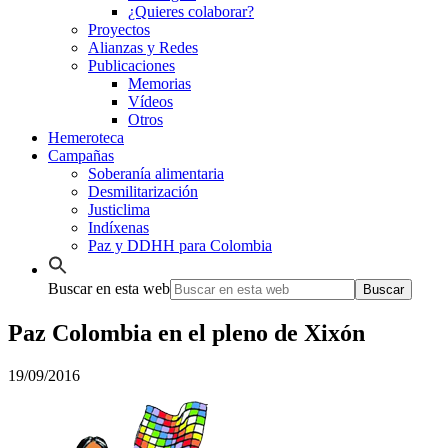
¿Quieres colaborar?
Proyectos
Alianzas y Redes
Publicaciones
Memorias
Vídeos
Otros
Hemeroteca
Campañas
Soberanía alimentaria
Desmilitarización
Justiclima
Indíxenas
Paz y DDHH para Colombia
Buscar en esta web
Paz Colombia en el pleno de Xixón
19/09/2016