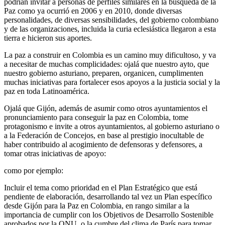
podrían invitar a personas de perfiles similares en la búsqueda de la
Paz como ya ocurrió en 2006 y en 2010, donde diversas
personalidades, de diversas sensibilidades, del gobierno colombiano
y de las organizaciones, incluida la curia eclesiástica llegaron a esta
tierra e hicieron sus aportes.
La paz a construir en Colombia es un camino muy dificultoso, y va
a necesitar de muchas complicidades: ojalá que nuestro ayto, que
nuestro gobierno asturiano, preparen, organicen, cumplimenten
muchas iniciativas para fortalecer esos apoyos a la justicia social y la
paz en toda Latinoamérica.
Ojalá que Gijón, además de asumir como otros ayuntamientos el
pronunciamiento para conseguir la paz en Colombia, tome
protagonismo e invite a otros ayuntamientos, al gobierno asturiano o
a la Federación de Concejos, en base al prestigio inocultable de
haber contribuido al acogimiento de defensoras y defensores, a
tomar otras iniciativas de apoyo:
como por ejemplo:
Incluir el tema como prioridad en el Plan Estratégico que está
pendiente de elaboración, desarrollando tal vez un Plan específico
desde Gijón para la Paz en Colombia, en rango similar a la
importancia de cumplir con los Objetivos de Desarrollo Sostenible
aprobados por la ONU, o la cumbre del clima de París para tomar