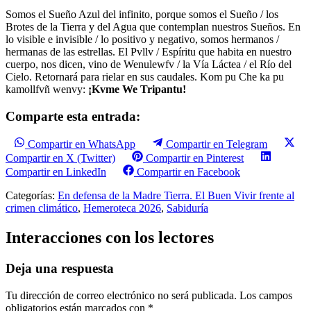
Somos el Sueño Azul del infinito, porque somos el Sueño / los
Brotes de la Tierra y del Agua que contemplan nuestros Sueños. En
lo visible e invisible / lo positivo y negativo, somos hermanos /
hermanas de las estrellas. El Pvllv / Espíritu que habita en nuestro
cuerpo, nos dicen, vino de Wenulewfv / la Vía Láctea / el Río del
Cielo. Retornará para rielar en sus caudales. Kom pu Che ka pu
kamollfvñ wenvy:
¡Kvme We Tripantu!
Comparte esta entrada:
Compartir en WhatsApp
Compartir en Telegram
Compartir en X (Twitter)
Compartir en Pinterest
Compartir en LinkedIn
Compartir en Facebook
Categorías:
En defensa de la Madre Tierra. El Buen Vivir frente al
crimen climático
,
Hemeroteca 2026
,
Sabiduría
Interacciones con los lectores
Deja una respuesta
Tu dirección de correo electrónico no será publicada.
Los campos
obligatorios están marcados con
*