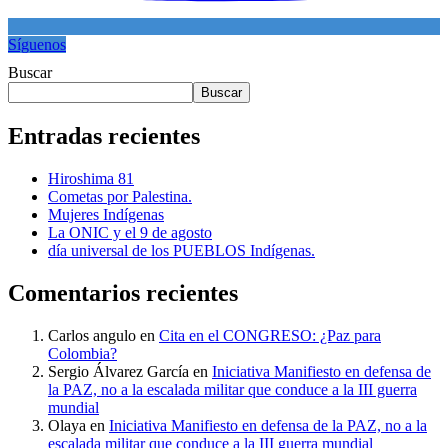
Síguenos
Buscar
Buscar
Entradas recientes
Hiroshima 81
Cometas por Palestina.
Mujeres Indígenas
La ONIC y el 9 de agosto
día universal de los PUEBLOS Indígenas.
Comentarios recientes
Carlos angulo
en
Cita en el CONGRESO: ¿Paz para
Colombia?
Sergio Álvarez García
en
Iniciativa Manifiesto en defensa de
la PAZ, no a la escalada militar que conduce a la III guerra
mundial
Olaya
en
Iniciativa Manifiesto en defensa de la PAZ, no a la
escalada militar que conduce a la III guerra mundial