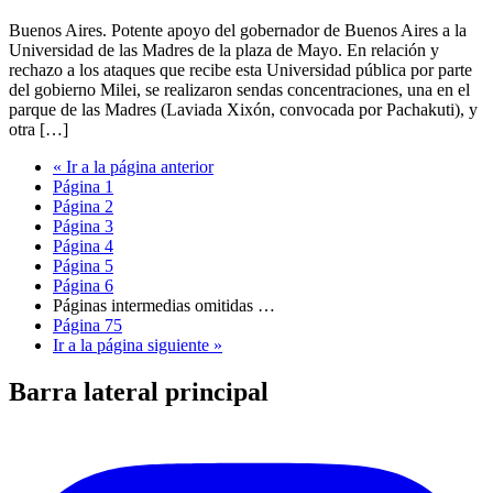
Buenos Aires. Potente apoyo del gobernador de Buenos Aires a la
Universidad de las Madres de la plaza de Mayo. En relación y
rechazo a los ataques que recibe esta Universidad pública por parte
del gobierno Milei, se realizaron sendas concentraciones, una en el
parque de las Madres (Laviada Xixón, convocada por Pachakuti), y
otra […]
«
Ir a la
página anterior
Página
1
Página
2
Página
3
Página
4
Página
5
Página
6
Páginas intermedias omitidas
…
Página
75
Ir a la
página siguiente »
Barra lateral principal