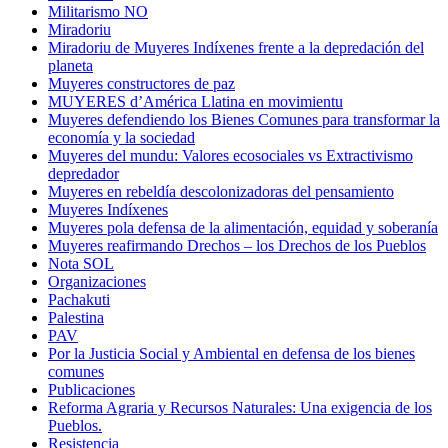
Militarismo NO
Miradoriu
Miradoriu de Muyeres Indíxenes frente a la depredación del
planeta
Muyeres constructores de paz
MUYERES d’América Llatina en movimientu
Muyeres defendiendo los Bienes Comunes para transformar la
economía y la sociedad
Muyeres del mundu: Valores ecosociales vs Extractivismo
depredador
Muyeres en rebeldía descolonizadoras del pensamiento
Muyeres Indíxenes
Muyeres pola defensa de la alimentación, equidad y soberanía
Muyeres reafirmando Drechos – los Drechos de los Pueblos
Nota SOL
Organizaciones
Pachakuti
Palestina
PAV
Por la Justicia Social y Ambiental en defensa de los bienes
comunes
Publicaciones
Reforma Agraria y Recursos Naturales: Una exigencia de los
Pueblos.
Resistencia