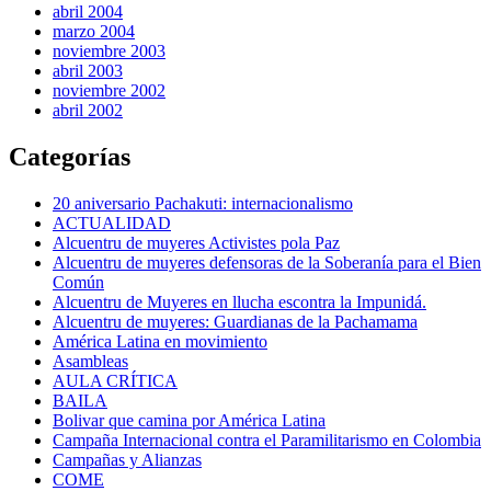
abril 2004
marzo 2004
noviembre 2003
abril 2003
noviembre 2002
abril 2002
Categorías
20 aniversario Pachakuti: internacionalismo
ACTUALIDAD
Alcuentru de muyeres Activistes pola Paz
Alcuentru de muyeres defensoras de la Soberanía para el Bien
Común
Alcuentru de Muyeres en llucha escontra la Impunidá.
Alcuentru de muyeres: Guardianas de la Pachamama
América Latina en movimiento
Asambleas
AULA CRÍTICA
BAILA
Bolivar que camina por América Latina
Campaña Internacional contra el Paramilitarismo en Colombia
Campañas y Alianzas
COME