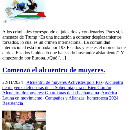
A los criminales corresponde enjuiciarlos y condenarlos. Pues sí, la
amenaza de Trump “Es una incitación a cometer desplazamientos
forzados, lo cual es un crimen internacional. La comunidad
internacional está formada por 193 Estados y este es el momento de
darle a Estados Unidos lo que ha estado buscando: aislamiento”. Y
empezando por Europa. ¿Qué […]
Comenzó el alcuentru de muyeres.
22/11/2024
-
Alcuentru de muyeres Activistes pola Paz
·
Alcuentru
de muyeres defensoras de la Soberanía para el Bien Común
·
Alcuentru de muyeres: Guardianas de la Pachamama
·
América
Latina en movimiento
·
Campañas y Alianzas
·
hemeroteca 2024
·
Resistencia