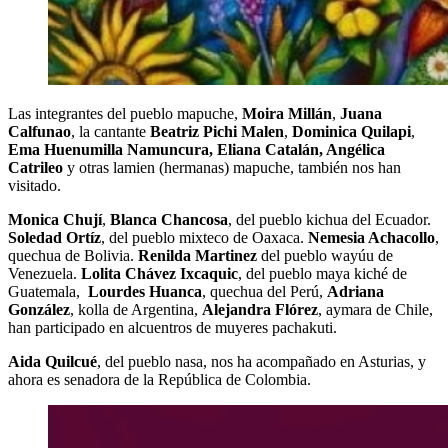
Las integrantes del pueblo mapuche,
Moira Millán
,
Juana
Calfunao
, la cantante
Beatriz Pichi Malen
,
Dominica Quilapi
,
Ema Huenumilla Namuncura
, Eliana Catalán
, Angélica
Catrileo
y otras lamien (hermanas) mapuche, también nos han
visitado.
Monica Chují
,
Blanca Chancosa
, del pueblo kichua del Ecuador.
Soledad Ortíz
, del pueblo mixteco de Oaxaca.
Nemesia Achacollo
,
quechua de Bolivia.
Renilda Martinez
del pueblo wayúu de
Venezuela.
Lolita Chávez Ixcaquic
, del pueblo maya kiché de
Guatemala,
Lourdes Huanca
, quechua del Perú,
Adriana
González
, kolla de Argentina,
Alejandra Flórez
, aymara de Chile,
han participado en alcuentros de muyeres pachakuti.
Aida Quilcué
, del pueblo nasa, nos ha acompañado en Asturias, y
ahora es senadora de la República de Colombia.