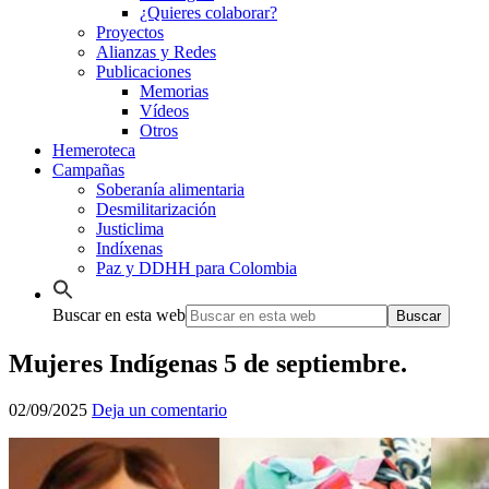
¿Quieres colaborar?
Proyectos
Alianzas y Redes
Publicaciones
Memorias
Vídeos
Otros
Hemeroteca
Campañas
Soberanía alimentaria
Desmilitarización
Justiclima
Indíxenas
Paz y DDHH para Colombia
Buscar en esta web
Mujeres Indígenas 5 de septiembre.
02/09/2025
Deja un comentario