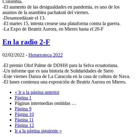
Colombia.
-El aumento de las desigualdades en pandemia, es uno de los
asuntos de la asamblea pachakuti del viernes.
-Desamordázate el 13.
-El martes 15, intenta crearse una plataforma contra la guerra.
-La Expo de Beatriz Aurora, en Mieres hasta el 20-F
En la radio 2-F
02/02/2022
-
Hemeroteca 2022
-El premio Olof Palme de DDHH para la Selva ecuatoriana.
-Un informe que es una historia de Solidaridades de Siero
-Este viernes Danza de La Caracola en la casa de cultura de Nava.
-El lunes comienza una exposición de Beatriz Aurora en Mieres.
«
Ir a la
página anterior
Página
1
Páginas intermedias omitidas
…
Página
9
Página
10
Página
11
Página
12
Ir a la
página siguiente »