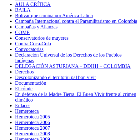
AULA CRÍTICA
BAILA
Bolivar que camina por América Latina
Campaña Internacional contra el Paramilitarismo en Colombia
Campañas y Alianzas
COME
Conservatorios de muyeres
Contra Coca-Cola
Convocatorias
Declaración Universal de los Derechos de los Pueblos
Indígenas
DELEGACIÓN ASTURIANA – DDHH – COLOMBIA
Derechos
Descolonizando el territoriu pal bon vivir
Documentación
El cómic
En defensa de la Madre Tierra. El Buen Vivir frente al crimen
climático
Enlaces
Hemeroteca
Hemeroteca 2005
Hemeroteca 2006
Hemeroteca 2007
Hemeroteca 2008
Hemeroteca 2009