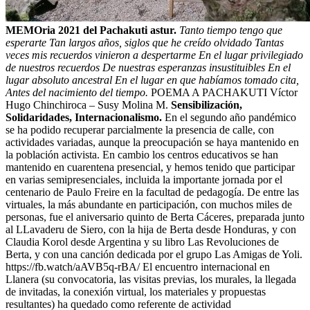
MEMOria 2021 del Pachakuti astur.
Tanto tiempo tengo que
esperarte Tan largos años, siglos que he creído olvidado Tantas
veces mis recuerdos vinieron a despertarme En el lugar privilegiado
de nuestros recuerdos De nuestras esperanzas insustituibles En el
lugar absoluto ancestral En el lugar en que habíamos tomado cita,
Antes del nacimiento del tiempo.
POEMA A PACHAKUTI Víctor
Hugo Chinchiroca – Susy Molina M.
Sensibilización,
Solidaridades, Internacionalismo.
En el segundo año pandémico
se ha podido recuperar parcialmente la presencia de calle, con
actividades variadas, aunque la preocupación se haya mantenido en
la población activista. En cambio los centros educativos se han
mantenido en cuarentena presencial, y hemos tenido que participar
en varias semipresenciales, incluida la importante jornada por el
centenario de Paulo Freire en la facultad de pedagogía. De entre las
virtuales, la más abundante en participación, con muchos miles de
personas, fue el aniversario quinto de Berta Cáceres, preparada junto
al LLavaderu de Siero, con la hija de Berta desde Honduras, y con
Claudia Korol desde Argentina y su libro Las Revoluciones de
Berta, y con una canción dedicada por el grupo Las Amigas de Yoli.
https://fb.watch/aAVB5q-rBA/ El encuentro internacional en
Llanera (su convocatoria, las visitas previas, los murales, la llegada
de invitadas, la conexión virtual, los materiales y propuestas
resultantes) ha quedado como referente de actividad