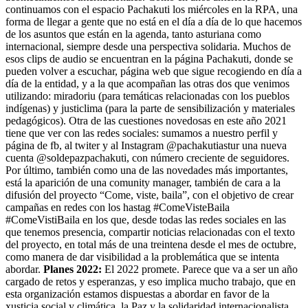
continuamos con el espacio Pachakuti los miércoles en la RPA, una
forma de llegar a gente que no está en el día a día de lo que hacemos
de los asuntos que están en la agenda, tanto asturiana como
internacional, siempre desde una perspectiva solidaria. Muchos de
esos clips de audio se encuentran en la página Pachakuti, donde se
pueden volver a escuchar, página web que sigue recogiendo en día a
día de la entidad, y a la que acompañan las otras dos que venimos
utilizando: miradoriu (para temáticas relacionadas con los pueblos
indígenas) y justiclima (para la parte de sensibilización y materiales
pedagógicos). Otra de las cuestiones novedosas en este año 2021
tiene que ver con las redes sociales: sumamos a nuestro perfil y
página de fb, al twiter y al Instagram @pachakutiastur una nueva
cuenta @soldepazpachakuti, con número creciente de seguidores.
Por último, también como una de las novedades más importantes,
está la aparición de una comunity manager, también de cara a la
difusión del proyecto “Come, viste, baila”, con el objetivo de crear
campañas en redes con los hastag #ComeVisteBaila
#ComeVistiBaila en los que, desde todas las redes sociales en las
que tenemos presencia, compartir noticias relacionadas con el texto
del proyecto, en total más de una treintena desde el mes de octubre,
como manera de dar visibilidad a la problemática que se intenta
abordar.
Planes 2022:
El 2022 promete. Parece que va a ser un año
cargado de retos y esperanzas, y eso implica mucho trabajo, que en
esta organización estamos dispuestas a abordar en favor de la
xusticia social y climática, la Paz y la solidaridad internacionalista.