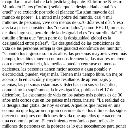
maquillar la realidad de la injusticia galopante. El Informe Nuestro
Mundo en Datos (Oxford) señala que la desigualdad actual “es
cruel” y se extiende por todo el planeta: “La gran mayoría del
mundo es pobre”. La mitad más pobre del mundo, casi 4 mil
millones de personas, vive con menos de 6,70 dólares al día. Y eso
afecta a países considerados “desarrollados”, como EEUU, un país
de altos ingresos, pero donde la desigualdad es “extraordinaria”. El
estudio afirma que “gran parte de la desigualdad global es la
desigualdad entre países”. “La desigualdad de las condiciones de
vida de las personas refleja la desigualdad económica del mundo”.
“Cuando los ingresos son más altos, las personas mayores viven más
tiempo, los niños mueren con menos frecuencia, las madres mueren
con menos frecuencia, los médicos pueden centrarse en menos
pacientes, las personas tienen mejor acceso a agua potable y
electricidad, pueden viajar más. Tienen más tiempo libre, un mejor
acceso a la educación y mejores resultados de aprendizaje, y
además, las personas están más satisfechas con sus vidas”, dice,
como si no lo supiéramos, la investigación, publicada el 17 de
diciembre. La esperanza de vida en los países más pobres es de 30
años más cortos que en los países más ricos, insiste. “La realidad de
la desigualdad global de hoy es cruel. Aquellos que nacen en una
economía que lograron un gran crecimiento en los últimos dos siglos
crecen en mejores condiciones de vida que aquellos que nacen en
una economía pobre. El crecimiento económico para miles de
millones de personas en la pobreza es lo que necesitamos para poner