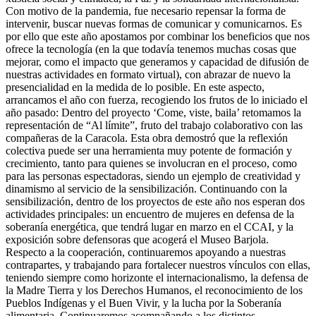
Con motivo de la pandemia, fue necesario repensar la forma de
intervenir, buscar nuevas formas de comunicar y comunicarnos. Es
por ello que este año apostamos por combinar los beneficios que nos
ofrece la tecnología (en la que todavía tenemos muchas cosas que
mejorar, como el impacto que generamos y capacidad de difusión de
nuestras actividades en formato virtual), con abrazar de nuevo la
presencialidad en la medida de lo posible. En este aspecto,
arrancamos el año con fuerza, recogiendo los frutos de lo iniciado el
año pasado: Dentro del proyecto ‘Come, viste, baila’ retomamos la
representación de “Al límite”, fruto del trabajo colaborativo con las
compañeras de la Caracola. Esta obra demostró que la reflexión
colectiva puede ser una herramienta muy potente de formación y
crecimiento, tanto para quienes se involucran en el proceso, como
para las personas espectadoras, siendo un ejemplo de creatividad y
dinamismo al servicio de la sensibilización. Continuando con la
sensibilización, dentro de los proyectos de este año nos esperan dos
actividades principales: un encuentro de mujeres en defensa de la
soberanía energética, que tendrá lugar en marzo en el CCAI, y la
exposición sobre defensoras que acogerá el Museo Barjola.
Respecto a la cooperación, continuaremos apoyando a nuestras
contrapartes, y trabajando para fortalecer nuestros vínculos con ellas,
teniendo siempre como horizonte el internacionalismo, la defensa de
la Madre Tierra y los Derechos Humanos, el reconocimiento de los
Pueblos Indígenas y el Buen Vivir, y la lucha por la Soberanía
alimentaria. Continuaremos acompañando a los distintos