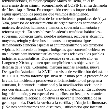
reivindicaciones, el mejor ejemplo: Marzo de Berta, en el 6º
aniversario de su crimen, acompañando al COPINH en su demanda
de #JusticiaparaBerta. En cooperación creemos imprescindible
seguir apoyando los procesos que venimos defendiendo,
fortalecimiento organizativo de los movimientos populares de Abya
Yala, procesos de fortalecimiento de organizaciones hermanas de
mujeres, derechos humanos y memoria, soberanía alimentaria y
reforma agraria. En sensibilización además temáticas habituales–
soberanía, comerciu xustu, pueblos indígenas, recuperar alcuentru
muyeres, refugio y derechos humanos, la coyuntura sigue
demandando atención especial al antiimperialismo y los territorios
wiphala. El decenio de lenguas indígenas que comenzó debiera ser
un aliciente para incrementar las propuestas relativas a los pueblos
indígenas-ambientalistas. Dos premios se estrenan este año, en
Langreo y Xixón, y tienen que cumplir bien sus objetivos en la
defensa de la Vida. Colombia, marcará muchas agendas, nueva
Delegación Asturiana –la XVIII– en visita de verificación del estado
de DDHH, nuevo informe que sirva de insumo para la protección de
la vida. La incidencia promoverá el fortalecimiento del programa
asturiano, la denuncia institucional y la movilización social por la
paz con garantías para una Colombia de año electoral. En cualquier
lugar del mundo, y en especial en aquellos con los que se mantiene
más constante relación: el objetivo es apoyar la indocilidad de la
gente oprimida.
Darle la vuelta a la tortilla.
¡! Abajo las limosnas.
¡!
No nos conformemos con discursos justificatorios que intentan