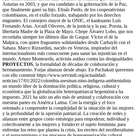
Asturias en 2003, y que era candidato a la gobernación de la Paz,
que finalmente ganó su hijo. Efraín Pardo, de los cooperativistas
colombianos, en el exilio forzado, trabajando por los derechos
migrantes. El consejero mayor de la ONIC, el kankuamo Luís
Fernando Arias. Arcadi Oliveres, de la justicia y la paz. Porota, la
libertaria Madre de la Plaza de Mayo. Chepe Álvarez Lobo, que nos
recordaba siempre los últimos días de Gaspar. Víctor el de la
Malpica, con quien fraguamos solidaridades desde Carbayín con el
Sahara. Marco Rizzardini, nacido en Venezia, inspirador del
internacionalismo más consecuente para sanar las injusticias en el
mundo. Arturo Monteserín, activista asiduo contra las desigualdades.
PROYECTOS
, la formalidad de décadas de colaboración y
hermanamiento. Forjar alianzas desde abajo. En Pachakuti queremos
con ello construir https://www.servindi.org/actualidad-
noticias/17/01/2022/colombia-asesinan-nino-indigena-ambientalista
un mundo libre de la dominación política, religiosa, cultural y
económica que la globalización heteropatriarcal hegemónica ha
impuesto. 2021 ha sido un año más de amistad y colaboración con
nuestras partes en América Latina. Con la energía y el foco
orientado a comprender la complejidad de la situación de las mujeres
y la profundidad de la opresión patriarcal. La creación de redes y
alianzas entre grupos como estrategia para empoderar, individual y
colectivamente a las mujeres y fortalecer el sujeto feminista; para
enfrentar los retos que plantea la crisis, los envites del neoliberalismo
y el eurocentrismo o los procesos de homogeneización cultural