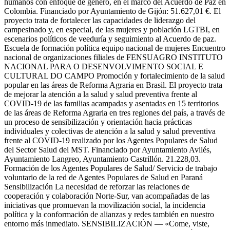
humanos con enfoque de género, en el marco del Acuerdo de Paz en
Colombia. Financiado por Ayuntamiento de Gijón: 51.627,01 €. El
proyecto trata de fortalecer las capacidades de liderazgo del
campesinado y, en especial, de las mujeres y población LGTBI, en
escenarios políticos de veeduría y seguimiento al Acuerdo de paz.
Escuela de formación política equipo nacional de mujeres Encuentro
nacional de organizaciones filiales de FENSUAGRO INSTITUTO
NACIONAL PARA O DESENVOLVIMENTO SOCIAL E
CULTURAL DO CAMPO Promoción y fortalecimiento de la salud
popular en las áreas de Reforma Agraria en Brasil. El proyecto trata
de mejorar la atención a la salud y salud preventiva frente al
COVID-19 de las familias acampadas y asentadas en 15 territorios
de las áreas de Reforma Agraria en tres regiones del país, a través de
un proceso de sensibilización y orientación hacia prácticas
individuales y colectivas de atención a la salud y salud preventiva
frente al COVID-19 realizado por los Agentes Populares de Salud
del Sector Salud del MST. Financiado por Ayuntamiento Avilés,
Ayuntamiento Langreo, Ayuntamiento Castrillón. 21.228,03.
Formación de los Agentes Populares de Salud/ Servicio de trabajo
voluntario de la red de Agentes Populares de Salud en Paraná
Sensibilización La necesidad de reforzar las relaciones de
cooperación y colaboración Norte-Sur, van acompañadas de las
iniciativas que promuevan la movilización social, la incidencia
política y la conformación de alianzas y redes también en nuestro
entorno más inmediato. SENSIBILIZACIÓN — «Come, viste,