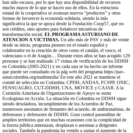
han sido escasos, por lo que hay una disponibilidad de recursos
mucho mayor de lo que se hacen uso de ellos. En la estructura
estatal de la cooperativa se avanzan nuevos “productos” y otras
formas de favorecer la economía solidaria, siendo la más
significativa la que se apoya desde la Fundación Coop57, que no
son créditos, sino aportes para fortalecer iniciativas de
transformación social.
EL PROGRAMA ASTURIANO DE
ATENCION A VICTIMAS.
Un año más de PAV y más de veinte
desde su inicio, programa pionero en el estado español y
colaborador en la creación de otros como el catalán, el vasco, el
valenciano o el de Aragón… Durante estos años se han acogido 129
personas y se han realizado 17 visitas de verificación de los DDHH
en Colombia (2005-2021) y en cada una se ha hecho un informe
que puede ser consultado en la pág web del programa https://pav-
asturcolombia.org/multimedia/ En este año 2021 se mantiene el
comité de selección en Colombia: CPDH, ANDAS, FCSPP, ONIC,
FENSUAGRO, CUT-DDHH, CNA, MOVICE y CAJAR. A la
Comisión Asturiana de Organizaciones de Apoyo se suma
Ecologistas en Acción. La situación en Colombia en DDHH sigue
siendo desoladora, incumplimiento de los Acuerdos de Paz,
numerosos asesinatos de firmantes del acuerdo, de ambientalistas, de
defensoras y defensores de DDHH. Gran control paramilitar de
amplios territorios que en muchas ocasiones con la complicidad de
la fuerza pública amenazan, desplazan o asesinan a dirigentes
sociales. También la pandemia ha venido a sumar el aumento de la