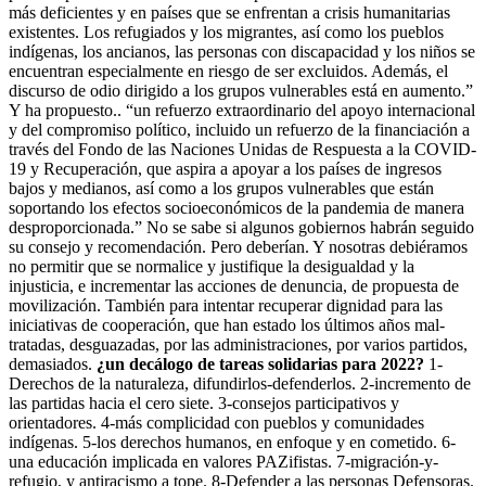
más deficientes y en países que se enfrentan a crisis humanitarias
existentes. Los refugiados y los migrantes, así como los pueblos
indígenas, los ancianos, las personas con discapacidad y los niños se
encuentran especialmente en riesgo de ser excluidos. Además, el
discurso de odio dirigido a los grupos vulnerables está en aumento.”
Y ha propuesto.. “un refuerzo extraordinario del apoyo internacional
y del compromiso político, incluido un refuerzo de la financiación a
través del Fondo de las Naciones Unidas de Respuesta a la COVID-
19 y Recuperación, que aspira a apoyar a los países de ingresos
bajos y medianos, así como a los grupos vulnerables que están
soportando los efectos socioeconómicos de la pandemia de manera
desproporcionada.” No se sabe si algunos gobiernos habrán seguido
su consejo y recomendación. Pero deberían. Y nosotras debiéramos
no permitir que se normalice y justifique la desigualdad y la
injusticia, e incrementar las acciones de denuncia, de propuesta de
movilización. También para intentar recuperar dignidad para las
iniciativas de cooperación, que han estado los últimos años mal-
tratadas, desguazadas, por las administraciones, por varios partidos,
demasiados.
¿un decálogo de tareas solidarias para 2022?
1-
Derechos de la naturaleza, difundirlos-defenderlos. 2-incremento de
las partidas hacia el cero siete. 3-consejos participativos y
orientadores. 4-más complicidad con pueblos y comunidades
indígenas. 5-los derechos humanos, en enfoque y en cometido. 6-
una educación implicada en valores PAZifistas. 7-migración-y-
refugio, y antiracismo a tope. 8-Defender a las personas Defensoras.