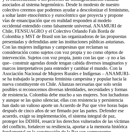
asociados al sistema hegemónico. Desde lo modesto de nuestro
colectivo creemos que podemos ayudar a descolonizar el feminismo,
a soltar lastre etnocéntrico y eurocéntrico que proyecta y propone
vías de emancipación que en realidad responden al modelo
occidental entendido como falsamente universal. ANAMURI de
Chile, FENSUAGRO y el Colectivo Orlando Fals Borda de
Colombia y MST de Brasil son las organizadoras de las propuestas
presentadas y defendidas ante las instituciones públicas asturianas.
Con las mujeres indígenas y campesinas que reclaman su
consideración como sujetos con voz propia y no como objetos de
intervención. Sujetos con voz propia, junto con las que –y no a las
que– construir agendas donde tengan cabida diversos imaginarios y
marcos interpretativos para entender y cambiar el mundo. Con la
Asociación Nacional de Mujeres Rurales e Indígenas – ANAMURI-
se ha trabajado la propuesta feminista campesina y popular hacia la
nueva constituyente en Chile. Alianzas necesarias que solo serán
posibles si reconocemos diversas identidades, necesidades y formas
de resistencia. Colombia debe mucho a sus mujeres. Son luchadoras
y aunque se las quiso silenciar, ellas con resistencia y persistencia
han dado un valioso aporte un Acuerdo de Paz que vive horas bajas
después de cinco años de ser firmado por las partes. Defender ese
acuerdo, exigir su implementación, el sistema integral de paz,
proteger los DDHH, resarcir los derechos vulnerados de las víctimas
del conflicto, fortalecer su resiliencia, aportar a la memoria histórica
fundamental en la construcción de la Paz son componentes