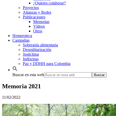
¿Quieres colaborar?
Proyectos
Alianzas y Redes
Publicaciones
Memorias
Vídeos
Otros
Hemeroteca
Campañas
Soberanía alimentaria
Desmilitarización
Justiclima
Indíxenas
Paz y DDHH para Colombia
Buscar en esta web
Memoria 2021
11/02/2022