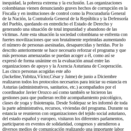
inequidad, la pobreza extrema y la exclusión. Las organizaciones
colombianas vienen denunciando graves hechos de corrupción en la
Fiscalía y en instituciones de control como la Procuraduría General
de la Nación, la Contraloría General de la República y la Defensoría
del Pueblo, quedando en entredicho el Estado de Derecho y
generando una situación de total impunidad y abandono de las
víctimas. Ante esta situación la sociedad colombiana se enfrenta con
fuertes movilizaciones que son brutalmente reprimidas aumentando
el número de personas asesinadas, desaparecidas y heridas. Por lo
descrito anteriormente se hace necesario reforzar el programa y que
más personas amenazadas se puedan acoger a él, como así se
expresó de forma unánime en la evaluación anual entre las
organizaciones de apoyo y la Axencia Asturiana de Cooperación.
Las cinco personas acogidas este año
(Jackeline,Yubitza,Víctor,César y Jaime) de junio a Diciembre
realizaron todos los protocolos necesarios para iniciar su estancia en
Asturias (administrativos, sanitarios, etc.) acompañados por el
coordinador Javier Orozco así como también se hicieron las
gestiones para que pudieran recibir acompañamiento psicológico,
clases de yoga y fisioterapia. Desde Soldepaz se les informó de toda
la parte administrativa, recursos, viviendas del programa. Durante su
estancia se reunieron con organizaciones del tejido social asturiano,
del estado español y europeo, visitaron los diferentes parlamentos,
participaron en eventos de solidaridad, congresos y atendieron a
diversos medios de comunicación realizando una importante labor