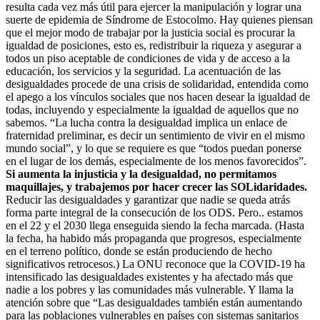
resulta cada vez más útil para ejercer la manipulación y lograr una
suerte de epidemia de Síndrome de Estocolmo. Hay quienes piensan
que el mejor modo de trabajar por la justicia social es procurar la
igualdad de posiciones, esto es, redistribuir la riqueza y asegurar a
todos un piso aceptable de condiciones de vida y de acceso a la
educación, los servicios y la seguridad. La acentuación de las
desigualdades procede de una crisis de solidaridad, entendida como
el apego a los vínculos sociales que nos hacen desear la igualdad de
todas, incluyendo y especialmente la igualdad de aquellos que no
sabemos. “La lucha contra la desigualdad implica un enlace de
fraternidad preliminar, es decir un sentimiento de vivir en el mismo
mundo social”, y lo que se requiere es que “todos puedan ponerse
en el lugar de los demás, especialmente de los menos favorecidos”.
Si aumenta la injusticia y la desigualdad, no permitamos
maquillajes, y trabajemos por hacer crecer las SOLidaridades.
Reducir las desigualdades y garantizar que nadie se queda atrás
forma parte integral de la consecución de los ODS. Pero.. estamos
en el 22 y el 2030 llega enseguida siendo la fecha marcada. (Hasta
la fecha, ha habido más propaganda que progresos, especialmente
en el terreno político, donde se están produciendo de hecho
significativos retrocesos.) La ONU reconoce que la COVID-19 ha
intensificado las desigualdades existentes y ha afectado más que
nadie a los pobres y las comunidades más vulnerable. Y llama la
atención sobre que “Las desigualdades también están aumentando
para las poblaciones vulnerables en países con sistemas sanitarios