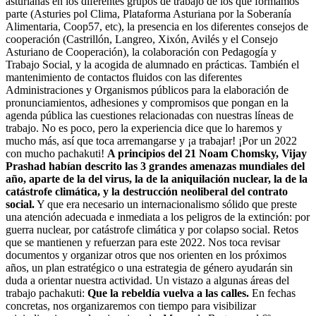
asturianas en los diferentes grupos de trabajo de los que formamos
parte (Asturies pol Clima, Plataforma Asturiana por la Soberanía
Alimentaria, Coop57, etc), la presencia en los diferentes consejos de
cooperación (Castrillón, Langreo, Xixón, Avilés y el Consejo
Asturiano de Cooperación), la colaboración con Pedagogía y
Trabajo Social, y la acogida de alumnado en prácticas. También el
mantenimiento de contactos fluidos con las diferentes
Administraciones y Organismos públicos para la elaboración de
pronunciamientos, adhesiones y compromisos que pongan en la
agenda pública las cuestiones relacionadas con nuestras líneas de
trabajo. No es poco, pero la experiencia dice que lo haremos y
mucho más, así que toca arremangarse y ¡a trabajar! ¡Por un 2022
con mucho pachakuti!
A principios del 21 Noam Chomsky, Vijay
Prashad habían descrito las 3 grandes amenazas mundiales del
año, aparte de la del virus, la de la aniquilación nuclear, la de la
catástrofe climática, y la destrucción neoliberal del contrato
social.
Y que era necesario un internacionalismo sólido que preste
una atención adecuada e inmediata a los peligros de la extinción: por
guerra nuclear, por catástrofe climática y por colapso social. Retos
que se mantienen y refuerzan para este 2022. Nos toca revisar
documentos y organizar otros que nos orienten en los próximos
años, un plan estratégico o una estrategia de género ayudarán sin
duda a orientar nuestra actividad. Un vistazo a algunas áreas del
trabajo pachakuti:
Que la rebeldía vuelva a las calles.
En fechas
concretas, nos organizaremos con tiempo para visibilizar