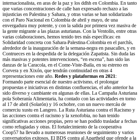
internacionalista, en aras de la paz y los ddhh en Colombia. En tanto
que varias concentraciones de calle han expresado rechazo a las
injusticias en Palestina y Sahara, y otras varias se han solidarizado
con el Paro Nacional en Colombia de abril y mayo, de una
envergadura muy potente, y con la salida por primera vez masiva de
la gente migrante a las plazas asturianas. Con la Ventolín, entre otras
varias colaboraciones, hemos tenido tres más específicas: en
Solidaridad concreta con Sahara-Palestina-Colombia en el parchís,
alrededor de la inauguración de la semana-negra en pasacalles, y en
Contrueces en la despedida de la delegación Zapatista. Sin duda las
más masivas y potentes intervenciones, “en escena”, han sido las
danzas de la Caracola, en el Come-Viste-Baila, en su estreno en
Corvera y en Xixón, que tendrán continuidad en otras 4
representaciones este año.
Redes y plataformas en 2021
:
Formando parte esencial de nuestro activismo, el prolongar
propuestas e iniciativas en distintas confluencias, el año anterior ha
sido diverso y cambiante en algunas de ellas. La Campaña Asturiana
pola Soberanía Alimentaria, ha contado con las actividades en torno
al 17 de abril (Solarón) y 16 ochobre, con un nuevo mercáu de
comerciu xustu en Langreo. La Ruta Asturiana contra el Racismo y
las acciones contra el racismo y la xenofobia, no han tenido
significativas acciones propias, pero se han podido trasladar a fechas
como refugiadas y otras. El fortalecimiento de la cooperativa
Coop57 ha llevado a numerosas reuniones de seguimiento y varios
conversatorios exitosos. El BDS contra al Apartheid que ofende a la