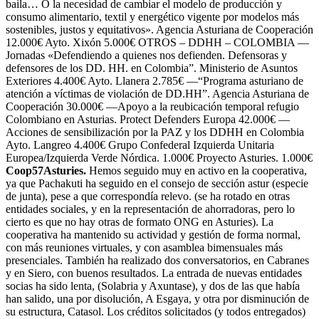
baila… O la necesidad de cambiar el modelo de producción y
consumo alimentario, textil y energético vigente por modelos más
sostenibles, justos y equitativos». Agencia Asturiana de Cooperación
12.000€ Ayto. Xixón 5.000€ OTROS – DDHH – COLOMBIA —
Jornadas «Defendiendo a quienes nos defienden. Defensoras y
defensores de los DD. HH. en Colombia”. Ministerio de Asuntos
Exteriores 4.400€ Ayto. Llanera 2.785€ —“Programa asturiano de
atención a víctimas de violación de DD.HH”. Agencia Asturiana de
Cooperación 30.000€ —Apoyo a la reubicación temporal refugio
Colombiano en Asturias. Protect Defenders Europa 42.000€ —
Acciones de sensibilización por la PAZ y los DDHH en Colombia
Ayto. Langreo 4.400€ Grupo Confederal Izquierda Unitaria
Europea/Izquierda Verde Nórdica. 1.000€ Proyecto Asturies. 1.000€
Coop57Asturies.
Hemos seguido muy en activo en la cooperativa,
ya que Pachakuti ha seguido en el consejo de sección astur (especie
de junta), pese a que correspondía relevo. (se ha rotado en otras
entidades sociales, y en la representación de ahorradoras, pero lo
cierto es que no hay otras de formato ONG en Asturies). La
cooperativa ha mantenido su actividad y gestión de forma normal,
con más reuniones virtuales, y con asamblea bimensuales más
presenciales. También ha realizado dos conversatorios, en Cabranes
y en Siero, con buenos resultados. La entrada de nuevas entidades
socias ha sido lenta, (Solabria y Axuntase), y dos de las que había
han salido, una por disolución, A Esgaya, y otra por disminución de
su estructura, Catasol. Los créditos solicitados (y todos entregados)