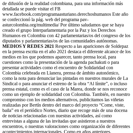
de difusión de la realidad colombiana, para una información más
detallada se puede visitar el FB
www.facebook.com/programaasturiano.derechoshumanos Este año
se confeccionó la pág. web del programa pav-
asturcolombia.org/multimedia/ Por último saludamos que se haya
creado el grupo Interparlamentaria por la Paz y los Derechos
Humanos en Colombia con 42 parlamentarias/os del congreso de los
diputados y parlamentarias/os de las comunidades autónomas.
MEDIOS Y REDES 2021
Respecto a las apariciones de Soldepaz
en la prensa escrita en el año 2021 destaca el diferente alcance de los
medios en los que podemos aparecer, tanto prensa local, para
cuestiones como la presentación de la agenda pachakuti o para
presentar actividades como el encuentro de Solidaridad con
Colombia celebrada en Llanera, prensa de ámbito autonómico,
como la nota para denunciar las pintadas en nuestros murales de La
Sindical o para anunciar el estreno de la obra “Al límite”, o incluso
prensa estatal, como es el caso de la Marea, donde se nos reconoce
como un ejemplo de solidaridad con Colombia. También, en nuestro
compromiso con los medios alternativos, publicitamos las viñetas
realizadas por Bertín dentro del marco del proyecto “Come, viste,
baila” en el periódico Nortes, diario que recoge más de una docena
de noticias relacionadas con nuestras actividades, así como
entrevistas a alguna de las invitadas que asistieron a nuestros
encuentros, o nuestras valoraciones como organización de diferentes
acontecimientos internacionales. Como en años anteriores,