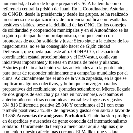
humanidad, al calor de lo que prepara el CSCA ha tenido como
referencia central la prisión de Juani. En la Coordinadora Asturiana
de ONGD, desde la presidencia y desde los grupos, se ha realizado
un esfuerzo de organización y de incidencia política con resultados
positivos visibles, pese a la debilidad de las ONG. En los consejos
de solidaridad y cooperación municipales y en el Autonómico se ha
seguido participando con protagonismo, enriqueciendo con
propuestas de acción solidaria y justa: Siero sigue a la cabeza de los
negacionistas, no se ha conseguido hacer de Gijón ciudad
Defensora, que queda para este año. OIDHACO, el espacio de
coordinación estatal procolombiano y el PAV-astur, conllevan
iniciativas importantes y fuertes en materia de redes y alianzas.
Asturies pol Clima ha tenido varias actividades a lo largo del año,
para tratar de responder mínimamente a campañas mundiales por el
clima. Adicionalmente fue el año de la visita zapatista, en la que se
implicaron algunos colectivos, y hubo que converger para los
preparativos del recibimiento. (jornadas setiembre en Mieres, llegada
de dos grupos de escucha y palabra en noviembre). Acabamos el
anterior año con cifras económicas favorables: Ingresos y gastos
394.813 Diferencia positiva 25.848 Y concluimos el 21 con otras
también positivas: 345.387 de ingresos y gastos con saldo a favor de
13.858
Ausencias de amigas/os Pachakuti.
El año ha sido pródigo
en despedidas y ausencias de gente conocida del internacionalismo
solidario. Únicamente da tiempo a mencionar aquí a algunas que
han tenido nuestro afecto más cercano. El Mallku, que visitara