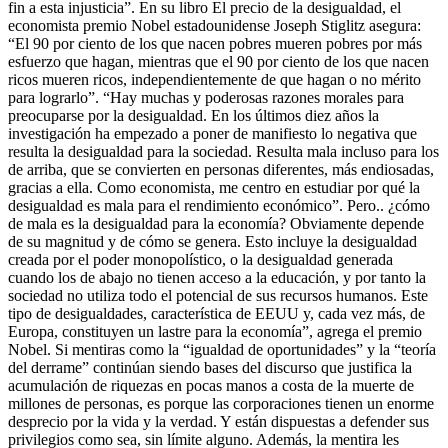
fin a esta injusticia”. En su libro El precio de la desigualdad, el
economista premio Nobel estadounidense Joseph Stiglitz asegura:
“El 90 por ciento de los que nacen pobres mueren pobres por más
esfuerzo que hagan, mientras que el 90 por ciento de los que nacen
ricos mueren ricos, independientemente de que hagan o no mérito
para lograrlo”. “Hay muchas y poderosas razones morales para
preocuparse por la desigualdad. En los últimos diez años la
investigación ha empezado a poner de manifiesto lo negativa que
resulta la desigualdad para la sociedad. Resulta mala incluso para los
de arriba, que se convierten en personas diferentes, más endiosadas,
gracias a ella. Como economista, me centro en estudiar por qué la
desigualdad es mala para el rendimiento económico”. Pero.. ¿cómo
de mala es la desigualdad para la economía? Obviamente depende
de su magnitud y de cómo se genera. Esto incluye la desigualdad
creada por el poder monopolístico, o la desigualdad generada
cuando los de abajo no tienen acceso a la educación, y por tanto la
sociedad no utiliza todo el potencial de sus recursos humanos. Este
tipo de desigualdades, característica de EEUU y, cada vez más, de
Europa, constituyen un lastre para la economía”, agrega el premio
Nobel. Si mentiras como la “igualdad de oportunidades” y la “teoría
del derrame” continúan siendo bases del discurso que justifica la
acumulación de riquezas en pocas manos a costa de la muerte de
millones de personas, es porque las corporaciones tienen un enorme
desprecio por la vida y la verdad. Y están dispuestas a defender sus
privilegios como sea, sin límite alguno. Además, la mentira les