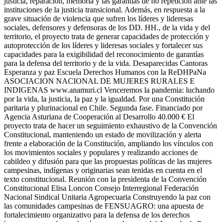
justicia, reparación, memoria y las garantías de no repetición ante las
instituciones de la justicia transicional. Además, en respuesta a la
grave situación de violencia que sufren los líderes y lideresas
sociales, defensores y defensoras de los DD. HH., de la vida y del
territorio, el proyecto trata de generar capacidades de protección y
autoprotección de los líderes y lideresas sociales y fortalecer sus
capacidades para la exigibilidad del reconocimiento de garantías
para la defensa del territorio y de la vida. Desaparecidas Cantoras
Esperanza y paz Escuela Derechos Humanos con la ReDHPaNa
ASOCIACION NACIONAL DE MUJERES RURALES E
INDIGENAS www.anamuri.cl Venceremos la pandemia: luchando
por la vida, la justicia, la paz y la igualdad. Por una Constitución
paritaria y plurinacional en Chile. Segunda fase. Financiado por
Agencia Asturiana de Cooperación al Desarrollo 40.000 € El
proyecto trata de hacer un seguimiento exhaustivo de la Convención
Constitucional, manteniendo un estado de movilización y alerta
frente a elaboración de la Constitución, ampliando los vínculos con
los movimientos sociales y populares y realizando acciones de
cabildeo y difusión para que las propuestas políticas de las mujeres
campesinas, indígenas y originarias sean tenidas en cuenta en el
texto constitucional. Reunión con la presidenta de la Convención
Constitucional Elisa Loncon Consejo Interregional Federación
Nacional Sindical Unitaria Agropecuaria Construyendo la paz con
las comunidades campesinas de FENSUAGRO: una apuesta de
fortalecimiento organizativo para la defensa de los derechos