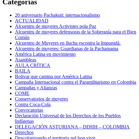
Categorías
20 aniversario Pachakuti: internacionalismo
ACTUALIDAD
Alcuentru de muyeres Activistes pola Paz
Alcuentru de muyeres defensoras de la Soberanía para el Bien
Común
Alcuentru de Muyeres en llucha escontra la Impunidá.
Alcuentru de muyeres: Guardianas de la Pachamama
América Latina en movimiento
Asambleas
AULA CRÍTICA
BAILA
Bolivar que camina por América Latina
Campaña Internacional contra el Paramilitarismo en Colombia
Campañas y Alianzas
COME
Conservatorios de muyeres
Contra Coca-Cola
Convocatorias
Declaración Universal de los Derechos de los Pueblos
Indígenas
DELEGACIÓN ASTURIANA – DDHH – COLOMBIA
Derechos
Descolonizando el territoriu pal bon vivir