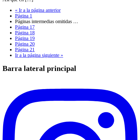
«
Ir a la
página anterior
Página
1
Páginas intermedias omitidas
…
Página
17
Página
18
Página
19
Página
20
Página
21
Ir a la
página siguiente »
Barra lateral principal