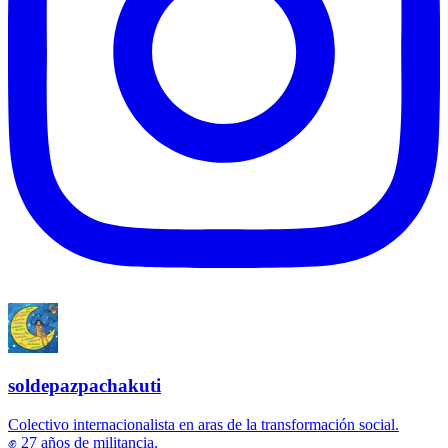
soldepazpachakuti
Colectivo internacionalista en aras de la transformación social.
✊ 27 años de militancia.