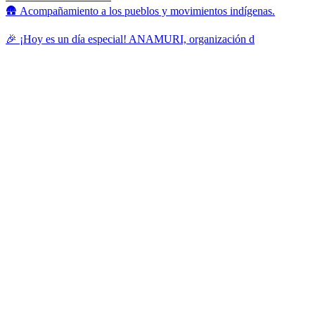
🛖 Acompañamiento a los pueblos y movimientos indígenas.
🎉 ¡Hoy es un día especial! ANAMURI, organización d