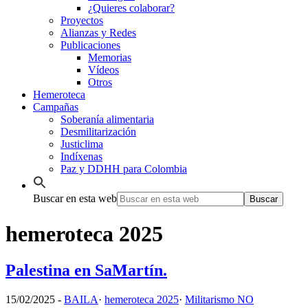
¿Quieres colaborar?
Proyectos
Alianzas y Redes
Publicaciones
Memorias
Vídeos
Otros
Hemeroteca
Campañas
Soberanía alimentaria
Desmilitarización
Justiclima
Indíxenas
Paz y DDHH para Colombia
Buscar en esta web
hemeroteca 2025
Palestina en SaMartín.
15/02/2025
-
BAILA
·
hemeroteca 2025
·
Militarismo NO