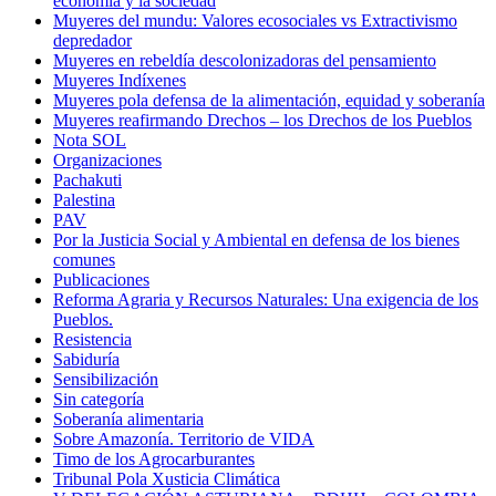
economía y la sociedad
Muyeres del mundu: Valores ecosociales vs Extractivismo
depredador
Muyeres en rebeldía descolonizadoras del pensamiento
Muyeres Indíxenes
Muyeres pola defensa de la alimentación, equidad y soberanía
Muyeres reafirmando Drechos – los Drechos de los Pueblos
Nota SOL
Organizaciones
Pachakuti
Palestina
PAV
Por la Justicia Social y Ambiental en defensa de los bienes
comunes
Publicaciones
Reforma Agraria y Recursos Naturales: Una exigencia de los
Pueblos.
Resistencia
Sabiduría
Sensibilización
Sin categoría
Soberanía alimentaria
Sobre Amazonía. Territorio de VIDA
Timo de los Agrocarburantes
Tribunal Pola Xusticia Climática