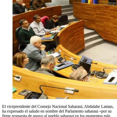
El vicepresidente del Consejo Nacional Saharaui, Abdalahe Laman,
ha expresado el saludo en nombre del Parlamento saharaui «por su
firme respuesta de apoyo al pueblo saharaui en los momentos más