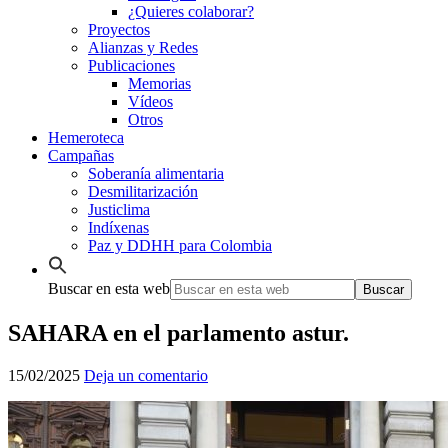
¿Quieres colaborar?
Proyectos
Alianzas y Redes
Publicaciones
Memorias
Vídeos
Otros
Hemeroteca
Campañas
Soberanía alimentaria
Desmilitarización
Justiclima
Indíxenas
Paz y DDHH para Colombia
Buscar en esta web
SAHARA en el parlamento astur.
15/02/2025
Deja un comentario