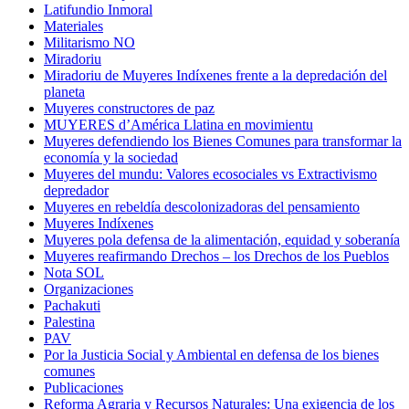
Latifundio Inmoral
Materiales
Militarismo NO
Miradoriu
Miradoriu de Muyeres Indíxenes frente a la depredación del
planeta
Muyeres constructores de paz
MUYERES d’América Llatina en movimientu
Muyeres defendiendo los Bienes Comunes para transformar la
economía y la sociedad
Muyeres del mundu: Valores ecosociales vs Extractivismo
depredador
Muyeres en rebeldía descolonizadoras del pensamiento
Muyeres Indíxenes
Muyeres pola defensa de la alimentación, equidad y soberanía
Muyeres reafirmando Drechos – los Drechos de los Pueblos
Nota SOL
Organizaciones
Pachakuti
Palestina
PAV
Por la Justicia Social y Ambiental en defensa de los bienes
comunes
Publicaciones
Reforma Agraria y Recursos Naturales: Una exigencia de los