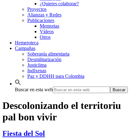
¿Quieres colaborar?
Proyectos
Alianzas y Redes
Publicaciones
Memorias
Vídeos
Otros
Hemeroteca
Campañas
Soberanía alimentaria
Desmilitarización
Justiclima
Indíxenas
Paz y DDHH para Colombia
Buscar en esta web
Descolonizando el territoriu
pal bon vivir
Fiesta del Sol