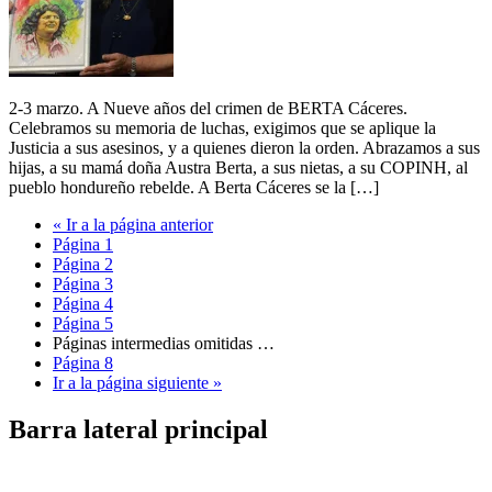
2-3 marzo. A Nueve años del crimen de BERTA Cáceres.
Celebramos su memoria de luchas, exigimos que se aplique la
Justicia a sus asesinos, y a quienes dieron la orden. Abrazamos a sus
hijas, a su mamá doña Austra Berta, a sus nietas, a su COPINH, al
pueblo hondureño rebelde. A Berta Cáceres se la […]
«
Ir a la
página anterior
Página
1
Página
2
Página
3
Página
4
Página
5
Páginas intermedias omitidas
…
Página
8
Ir a la
página siguiente »
Barra lateral principal