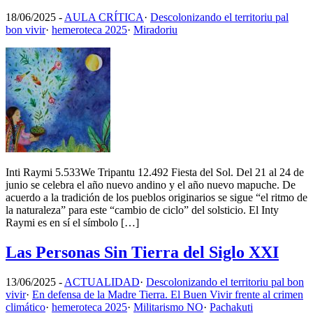
18/06/2025
-
AULA CRÍTICA
·
Descolonizando el territoriu pal
bon vivir
·
hemeroteca 2025
·
Miradoriu
Inti Raymi 5.533We Tripantu 12.492 Fiesta del Sol. Del 21 al 24 de
junio se celebra el año nuevo andino y el año nuevo mapuche. De
acuerdo a la tradición de los pueblos originarios se sigue “el ritmo de
la naturaleza” para este “cambio de ciclo” del solsticio. El Inty
Raymi es en sí el símbolo […]
Las Personas Sin Tierra del Siglo XXI
13/06/2025
-
ACTUALIDAD
·
Descolonizando el territoriu pal bon
vivir
·
En defensa de la Madre Tierra. El Buen Vivir frente al crimen
climático
·
hemeroteca 2025
·
Militarismo NO
·
Pachakuti