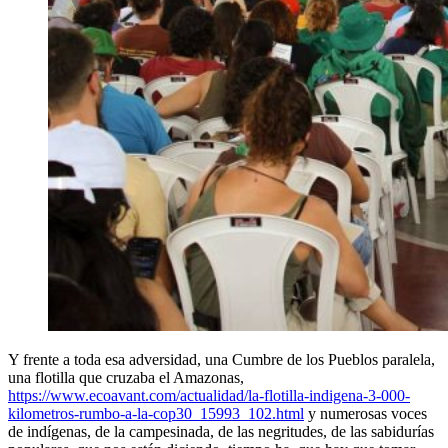
Y frente a toda esa adversidad, una Cumbre de los Pueblos paralela,
una flotilla que cruzaba el Amazonas,
https://www.ecoavant.com/actualidad/la-flotilla-indigena-3-000-
kilometros-rumbo-a-la-cop30_15993_102.html
y numerosas voces
de indígenas, de la campesinada, de las negritudes, de las sabidurías