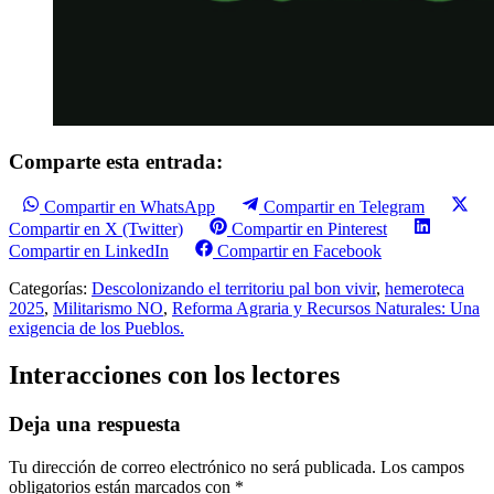
Comparte esta entrada:
Compartir en WhatsApp
Compartir en Telegram
Compartir en X (Twitter)
Compartir en Pinterest
Compartir en LinkedIn
Compartir en Facebook
Categorías:
Descolonizando el territoriu pal bon vivir
,
hemeroteca
2025
,
Militarismo NO
,
Reforma Agraria y Recursos Naturales: Una
exigencia de los Pueblos.
Interacciones con los lectores
Deja una respuesta
Tu dirección de correo electrónico no será publicada.
Los campos
obligatorios están marcados con
*