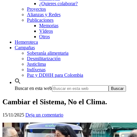
¿Quieres colaborar?
Proyectos
Alianzas y Redes
Publicaciones
Memorias
Vídeos
Otros
Hemeroteca
Campañas
Soberanía alimentaria
Desmilitarización
Justiclima
Indíxenas
Paz y DDHH para Colombia
Buscar en esta web
Cambiar el Sistema, No el Clima.
15/11/2025
Deja un comentario