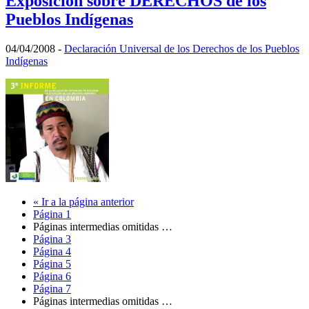
Exposición sobre DERECHOS de los
Pueblos Indígenas
04/04/2008
-
Declaración Universal de los Derechos de los Pueblos
Indígenas
«
Ir a la
página anterior
Página
1
Páginas intermedias omitidas
…
Página
3
Página
4
Página
5
Página
6
Página
7
Páginas intermedias omitidas
…