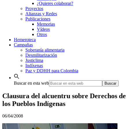
¿Quieres colaborar?
Proyectos
Alianzas y Redes
Publicaciones
Memorias
Vídeos
Otros
Hemeroteca
Campañas
Soberanía alimentaria
Desmilitarización
Justiclima
Indíxenas
Paz y DDHH para Colombia
Buscar en esta web
Clausura del alcuentru sobre Derechos de
los Pueblos Indígenas
06/04/2008