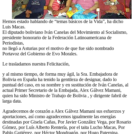
Hemos estado hablando de “temas básicos de la Vida”, ha dicho
Luis Macas.
El diputado boliviano Iván Canelas del Movimiento al Socialismo,
presidente honorario de la Federación Latinoamericana de
Periodistas,
no llegó a Asturias por el motivo de que fue sido nombrado
Portavoz del Gobierno de Evo Morales.
Le trasladamos nuestra Felicitación,
y al mismo tiempo, de forma muy ágil, la Sra. Embajadora de
Bolivia en España ha tenido la gentileza de designar, dado lo
puntual del caso, en su nombre y en sustitución de Iván Canelas, al
actual Primer Secretario de la Embajada, Alex Gálvez Mamani,
quien ha sido Ministro de Trabajo de Bolivia , y dirigente fabril de
larga data.
Agradecemos de corazón a Alex Gálvez Mamani sus esfuerzos y
aportaciones, así como agradecemos igualmente las energías
destinadas por Gisela Cañas, Por Javier González Vega, por Rosario
Gómez, por Luís Alberto Rentería, por el taita Lucho Macas, Por
Pablo Gutiérrez, por Héctor Mondragón, por Hugo Paternina,