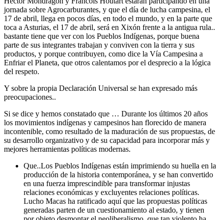
Héctor Mondragón y Francois Houtart estarán participando en una
jornada sobre Agrocarburantes, y que el día de lucha campesina, el
17 de abril, llega en pocos días, en todo el mundo, y en la parte que
toca a Asturias, el 17 de abril, será en Xixón frente a la antigua rula..
bastante tiene que ver con los Pueblos Indígenas, porque buena
parte de sus integrantes trabajan y conviven con la tierra y sus
productos, y porque contribuyen, como dice la Vía Campesina a
Enfriar el Planeta, que otros calentamos por el desprecio a la lógica
del respeto.
Y sobre la propia Declaración Universal se han expresado más
preocupaciones..
Si se dice y hemos constatado que … Durante los últimos 20 años
los movimientos indígenas y campesinos han florecido de manera
incontenible, como resultado de la maduración de sus propuestas, de
su desarrollo organizativo y de su capacidad para incorporar más y
mejores herramientas políticas modernas.
Que..Los Pueblos Indígenas están imprimiendo su huella en la
producción de la historia contemporánea, y se han convertido
en una fuerza imprescindible para transformar injustas
relaciones económicas y excluyentes relaciones políticas.
Lucho Macas ha ratificado aquí que las propuestas políticas
generadas parten de un cuestionamiento al estado, y tienen
por objeto desmontar el neoliberalismo, que tan violento ha