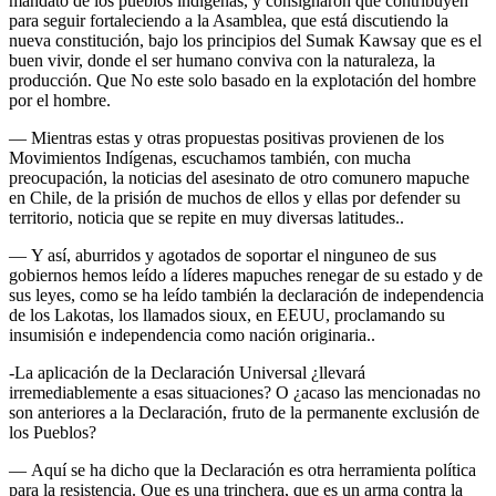
mandato de los pueblos indígenas, y consignaron que contribuyen
para seguir fortaleciendo a la Asamblea, que está discutiendo la
nueva constitución, bajo los principios del Sumak Kawsay que es el
buen vivir, donde el ser humano conviva con la naturaleza, la
producción. Que No este solo basado en la explotación del hombre
por el hombre.
— Mientras estas y otras propuestas positivas provienen de los
Movimientos Indígenas, escuchamos también, con mucha
preocupación, la noticias del asesinato de otro comunero mapuche
en Chile, de la prisión de muchos de ellos y ellas por defender su
territorio, noticia que se repite en muy diversas latitudes..
— Y así, aburridos y agotados de soportar el ninguneo de sus
gobiernos hemos leído a líderes mapuches renegar de su estado y de
sus leyes, como se ha leído también la declaración de independencia
de los Lakotas, los llamados sioux, en EEUU, proclamando su
insumisión e independencia como nación originaria..
-La aplicación de la Declaración Universal ¿llevará
irremediablemente a esas situaciones? O ¿acaso las mencionadas no
son anteriores a la Declaración, fruto de la permanente exclusión de
los Pueblos?
— Aquí se ha dicho que la Declaración es otra herramienta política
para la resistencia. Que es una trinchera, que es un arma contra la