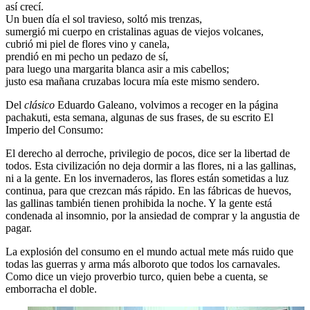
así crecí.
Un buen día el sol travieso, soltó mis trenzas,
sumergió mi cuerpo en cristalinas aguas de viejos volcanes,
cubrió mi piel de flores vino y canela,
prendió en mi pecho un pedazo de sí,
para luego una margarita blanca asir a mis cabellos;
justo esa mañana cruzabas locura mía este mismo sendero.
Del
clásico
Eduardo Galeano, volvimos a recoger en la página
pachakuti, esta semana, algunas de sus frases, de su escrito El
Imperio del Consumo:
El derecho al derroche, privilegio de pocos, dice ser la libertad de
todos. Esta civilización no deja dormir a las flores, ni a las gallinas,
ni a la gente. En los invernaderos, las flores están sometidas a luz
continua, para que crezcan más rápido. En las fábricas de huevos,
las gallinas también tienen prohibida la noche. Y la gente está
condenada al insomnio, por la ansiedad de comprar y la angustia de
pagar.
La explosión del consumo en el mundo actual mete más ruido que
todas las guerras y arma más alboroto que todos los carnavales.
Como dice un viejo proverbio turco, quien bebe a cuenta, se
emborracha el doble.