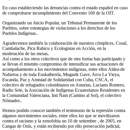
En caso estableciendo las denuncias contra el estado español en caso
de comprobarse incumplimiento del Convenio 169 de la OIT.
Organizando un Juicio Popular, un Tribunal Permanente de los
Pueblos, sobre estrategias de violaciones a los derechos de los
Pueblos Indígenas..
Agradecemos también la colaboración de nuestros cómplices, Cosal,
Cambalache, Picu Rabicu y Ecologistas en Acción, en la
moderación de las mesas,
Así como a los otros colectivos que de otra forma han participado y
se llevan el mismito compromiso de intensificar sus actuaciones de
acompañamiento a los movimientos indígenas, entre ellos Aldea-de
Nafarroa y de toda Euskalherría, Mugarik Gave, Arcu La Vieya,
Escanda, Paz y Amistad de Solidaridad con Cuba, CSCA, el
colectivo de refugiados colombianos en Asturias, Luciano Romero,
Radio Sele, la Asociación de Indígenas Ecuatorianos Residentes en
la Comunidad Valenciana, Inti Ñam (Camino al Sol), el colectivo
Nómades..
Hemos podido conocer también el testimonio de la represión contra
algunos movimientos sociales, entre ellos los que se movilizaron
contra el racismo y la xenofobia un 10 de setiembre , de 2005, en
Cangas de Onís, y están recibiendo por ello persecución judicial,