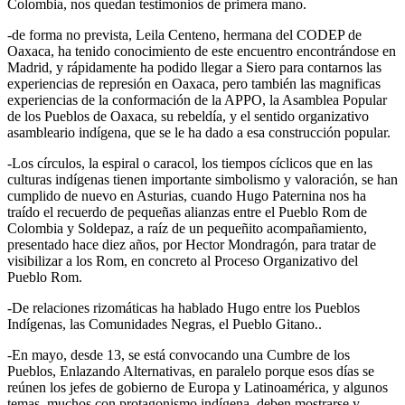
Colombia, nos quedan testimonios de primera mano.
-de forma no prevista, Leila Centeno, hermana del CODEP de
Oaxaca, ha tenido conocimiento de este encuentro encontrándose en
Madrid, y rápidamente ha podido llegar a Siero para contarnos las
experiencias de represión en Oaxaca, pero también las magnificas
experiencias de la conformación de la APPO, la Asamblea Popular
de los Pueblos de Oaxaca, su rebeldía, y el sentido organizativo
asambleario indígena, que se le ha dado a esa construcción popular.
-Los círculos, la espiral o caracol, los tiempos cíclicos que en las
culturas indígenas tienen importante simbolismo y valoración, se han
cumplido de nuevo en Asturias, cuando Hugo Paternina nos ha
traído el recuerdo de pequeñas alianzas entre el Pueblo Rom de
Colombia y Soldepaz, a raíz de un pequeñito acompañamiento,
presentado hace diez años, por Hector Mondragón, para tratar de
visibilizar a los Rom, en concreto al Proceso Organizativo del
Pueblo Rom.
-De relaciones rizomáticas ha hablado Hugo entre los Pueblos
Indígenas, las Comunidades Negras, el Pueblo Gitano..
-En mayo, desde 13, se está convocando una Cumbre de los
Pueblos, Enlazando Alternativas, en paralelo porque esos días se
reúnen los jefes de gobierno de Europa y Latinoamérica, y algunos
temas, muchos con protagonismo indígena, deben mostrarse y