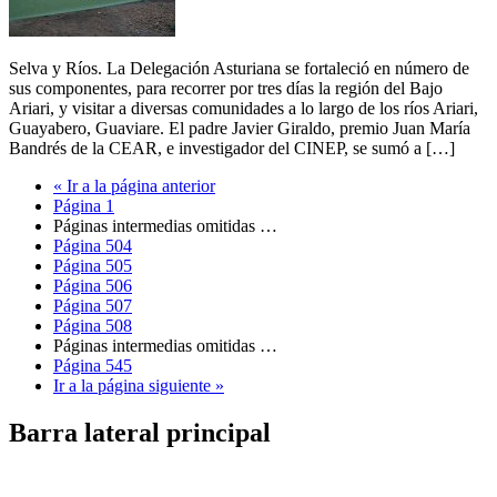
Selva y Ríos. La Delegación Asturiana se fortaleció en número de
sus componentes, para recorrer por tres días la región del Bajo
Ariari, y visitar a diversas comunidades a lo largo de los ríos Ariari,
Guayabero, Guaviare. El padre Javier Giraldo, premio Juan María
Bandrés de la CEAR, e investigador del CINEP, se sumó a […]
«
Ir a la
página anterior
Página
1
Páginas intermedias omitidas
…
Página
504
Página
505
Página
506
Página
507
Página
508
Páginas intermedias omitidas
…
Página
545
Ir a la
página siguiente »
Barra lateral principal