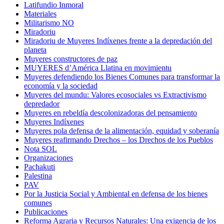
Latifundio Inmoral
Materiales
Militarismo NO
Miradoriu
Miradoriu de Muyeres Indíxenes frente a la depredación del
planeta
Muyeres constructores de paz
MUYERES d’América Llatina en movimientu
Muyeres defendiendo los Bienes Comunes para transformar la
economía y la sociedad
Muyeres del mundu: Valores ecosociales vs Extractivismo
depredador
Muyeres en rebeldía descolonizadoras del pensamiento
Muyeres Indíxenes
Muyeres pola defensa de la alimentación, equidad y soberanía
Muyeres reafirmando Drechos – los Drechos de los Pueblos
Nota SOL
Organizaciones
Pachakuti
Palestina
PAV
Por la Justicia Social y Ambiental en defensa de los bienes
comunes
Publicaciones
Reforma Agraria y Recursos Naturales: Una exigencia de los