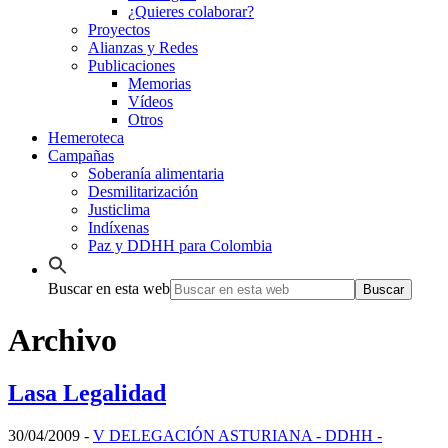
¿Quieres colaborar?
Proyectos
Alianzas y Redes
Publicaciones
Memorias
Vídeos
Otros
Hemeroteca
Campañas
Soberanía alimentaria
Desmilitarización
Justiclima
Indíxenas
Paz y DDHH para Colombia
Buscar en esta web
Archivo
Lasa Legalidad
30/04/2009
-
V DELEGACIÓN ASTURIANA - DDHH -