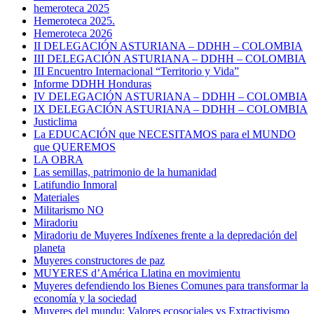
hemeroteca 2025
Hemeroteca 2025.
Hemeroteca 2026
II DELEGACIÓN ASTURIANA – DDHH – COLOMBIA
III DELEGACIÓN ASTURIANA – DDHH – COLOMBIA
III Encuentro Internacional “Territorio y Vida”
Informe DDHH Honduras
IV DELEGACIÓN ASTURIANA – DDHH – COLOMBIA
IX DELEGACIÓN ASTURIANA – DDHH – COLOMBIA
Justiclima
La EDUCACIÓN que NECESITAMOS para el MUNDO
que QUEREMOS
LA OBRA
Las semillas, patrimonio de la humanidad
Latifundio Inmoral
Materiales
Militarismo NO
Miradoriu
Miradoriu de Muyeres Indíxenes frente a la depredación del
planeta
Muyeres constructores de paz
MUYERES d’América Llatina en movimientu
Muyeres defendiendo los Bienes Comunes para transformar la
economía y la sociedad
Muyeres del mundu: Valores ecosociales vs Extractivismo