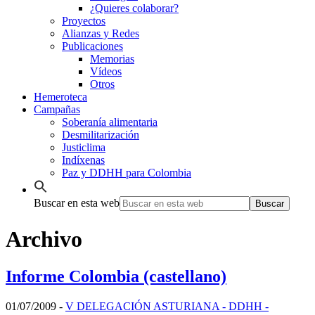
¿Quieres colaborar?
Proyectos
Alianzas y Redes
Publicaciones
Memorias
Vídeos
Otros
Hemeroteca
Campañas
Soberanía alimentaria
Desmilitarización
Justiclima
Indíxenas
Paz y DDHH para Colombia
Buscar en esta web
Archivo
Informe Colombia (castellano)
01/07/2009
-
V DELEGACIÓN ASTURIANA - DDHH -