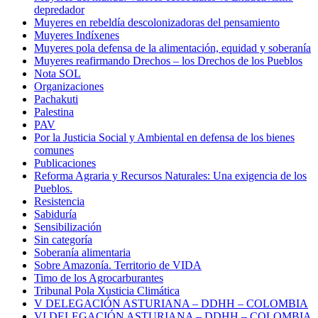
depredador
Muyeres en rebeldía descolonizadoras del pensamiento
Muyeres Indíxenes
Muyeres pola defensa de la alimentación, equidad y soberanía
Muyeres reafirmando Drechos – los Drechos de los Pueblos
Nota SOL
Organizaciones
Pachakuti
Palestina
PAV
Por la Justicia Social y Ambiental en defensa de los bienes
comunes
Publicaciones
Reforma Agraria y Recursos Naturales: Una exigencia de los
Pueblos.
Resistencia
Sabiduría
Sensibilización
Sin categoría
Soberanía alimentaria
Sobre Amazonía. Territorio de VIDA
Timo de los Agrocarburantes
Tribunal Pola Xusticia Climática
V DELEGACIÓN ASTURIANA – DDHH – COLOMBIA
VI DELEGACIÓN ASTURIANA – DDHH – COLOMBIA