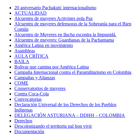
20 aniversario Pachakuti: internacionalismo
ACTUALIDAD
Alcuentru de muyeres Activistes pola Paz
Alcuentru de muyeres defensoras de la Soberanía para el Bien
Común
Alcuentru de Muyeres en llucha escontra la Impunidá.
Alcuentru de muyeres: Guardianas de la Pachamama
América Latina en movimiento
Asambleas
AULA CRÍTICA
BAILA
Bolivar que camina por América Latina
Campaña Internacional contra el Paramilitarismo en Colombia
Campañas y Alianzas
COME
Conservatorios de muyeres
Contra Coca-Cola
Convocatorias
Declaración Universal de los Derechos de los Pueblos
Indígenas
DELEGACIÓN ASTURIANA – DDHH – COLOMBIA
Derechos
Descolonizando el territoriu pal bon vivir
Documentación