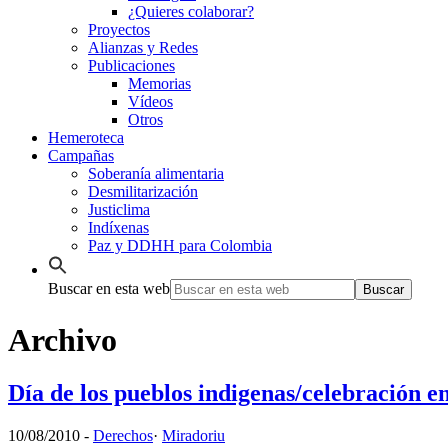
¿Quieres colaborar?
Proyectos
Alianzas y Redes
Publicaciones
Memorias
Vídeos
Otros
Hemeroteca
Campañas
Soberanía alimentaria
Desmilitarización
Justiclima
Indíxenas
Paz y DDHH para Colombia
Buscar en esta web
Archivo
Día de los pueblos indigenas/celebración e
10/08/2010
-
Derechos
·
Miradoriu