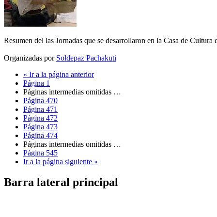
Resumen del las Jornadas que se desarrollaron en la Casa de Cultura d
Organizadas por
Soldepaz Pachakuti
«
Ir a la
página anterior
Página
1
Páginas intermedias omitidas
…
Página
470
Página
471
Página
472
Página
473
Página
474
Páginas intermedias omitidas
…
Página
545
Ir a la
página siguiente »
Barra lateral principal