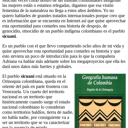
Muchas veces como dentro de las mismas comunidades indígenas
las mujeres están o estamos relegadas, digamos que esa visión
femenina de la naturaleza no llega a estos altos ámbitos. Yo no
quiero hablarles de grandes tratados internacionales porque creo que
es información que se encuentra en Internet así que quise aprovechar
esta oportunidad para contarles una historia de despojo, de
genocidio, etnocidio de un pueblo indígena colombiano es el pueblo
sicuani
.
Es un pueblo con el que llevo compartiendo ocho años de mi vida y
quise aprovechar esta oportunidad para contarles su historia y que
esto sirviera un poco de introducción para lo que la compañera
Adriana va hablar más adelante sobre los megaproyectos que ella les
dará unos datos más fuertes y globales.
El pueblo
sicuani
está situado en la
Orinoquia colombiana, queda en el
oriente del país en parte frontera con
Venezuela. Un cuarto del territorio
nacional es un territorio que
históricamente cuando surge el estado
nacional colombiano lo consideran
como territorios baldíos, tierra de nadie,
no había nadie, por consiguiente va a
ser un territorio que se va caracterizar
por la ausencia de estado.