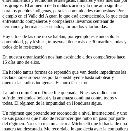
entrenamientos y reuniones estratégicas, militares y está liderada por
los gringos. El aumento de la militarización y lo que aún significa
para los pueblos indígenas, para las comunidades campesinas. Por
ejemplo en el Valle del Aguan lo que está aconteciendo, lo que están
enfrentando compañeros y compañeras llevamos centenar de
hermanos y hermanas asesinados, torturados y torturadas.
Hay cifras de las que no se hablan, por ejemplo este año sólo la
comunidad, gay lésbica, transexual tiene más de 30 mártires todas y
todos de la resistencia.
En nuestra organización nos han asesinado a dos compañeros hace
15 días uno de ellos.
Ha habido tantas formas de represión que van desde impedirnos las
declaraciones soberanas por la constituyente hasta sabotear y
quemar las radios indígenas. Es puro fascismo.
La radio como Coco Dulce fue quemada. Nuestras radios han
sufrido tremendos boicot y la amenaza continua contra todos y
todas. El régimen de la impunidad en Honduras sigue.
Un régimen que pretende ser reconocido a nivel internacional y uno
de sus pasos es que hubo de reconocer que hubo un paso por parte
del régimen. No es lo mismo atacar a Micheletti que lo hacía de una
manera tan descarada. Me recordaba lo que decía ayer la compañera