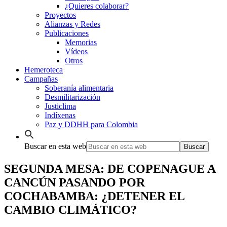
¿Quieres colaborar?
Proyectos
Alianzas y Redes
Publicaciones
Memorias
Vídeos
Otros
Hemeroteca
Campañas
Soberanía alimentaria
Desmilitarización
Justiclima
Indíxenas
Paz y DDHH para Colombia
Buscar en esta web
SEGUNDA MESA: DE COPENAGUE A
CANCÚN PASANDO POR
COCHABAMBA: ¿DETENER EL
CAMBIO CLIMÁTICO?