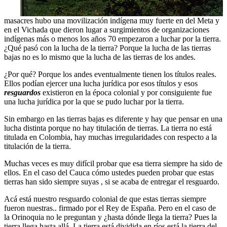
masacres hubo una movilización indígena muy fuerte en del Meta y
en el Vichada que dieron lugar a surgimientos de organizaciones
indígenas más o menos los años 70 empezaron a luchar por la tierra.
¿Qué pasó con la lucha de la tierra? Porque la lucha de las tierras
bajas no es lo mismo que la lucha de las tierras de los andes.
¿Por qué? Porque los andes eventualmente tienen los títulos reales.
Ellos podían ejercer una lucha jurídica por esos títulos y esos
resguardos
existieron en la época colonial y por consiguiente fue
una lucha jurídica por la que se pudo luchar por la tierra.
Sin embargo en las tierras bajas es diferente y hay que pensar en una
lucha distinta porque no hay titulación de tierras. La tierra no está
titulada en Colombia, hay muchas irregularidades con respecto a la
titulación de la tierra.
Muchas veces es muy difícil probar que esa tierra siempre ha sido de
ellos. En el caso del Cauca cómo ustedes pueden probar que estas
tierras han sido siempre suyas , si se acaba de entregar el resguardo.
Acá está nuestro resguardo colonial de que estas tierras siempre
fueron nuestras.. firmado por el Rey de España. Pero en el caso de
la Orinoquia no le preguntan y ¿hasta dónde llega la tierra? Pues la
tierra llega hasta allá. La tierra está dividida en ríos está la tierra del