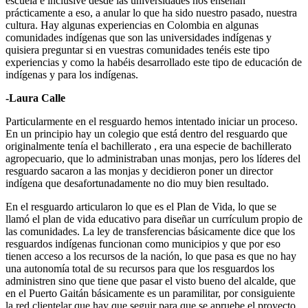
escuela e inclusive desde las universidades nos enseñan
prácticamente a eso, a anular lo que ha sido nuestro pasado, nuestra
cultura. Hay algunas experiencias en Colombia en algunas
comunidades indígenas que son las universidades indígenas y
quisiera preguntar si en vuestras comunidades tenéis este tipo
experiencias y como la habéis desarrollado este tipo de educación de
indígenas y para los indígenas.
-Laura Calle
Particularmente en el resguardo hemos intentado iniciar un proceso.
En un principio hay un colegio que está dentro del resguardo que
originalmente tenía el bachillerato , era una especie de bachillerato
agropecuario, que lo administraban unas monjas, pero los líderes del
resguardo sacaron a las monjas y decidieron poner un director
indígena que desafortunadamente no dio muy bien resultado.
En el resguardo articularon lo que es el Plan de Vida, lo que se
llamó el plan de vida educativo para diseñar un currículum propio de
las comunidades. La ley de transferencias básicamente dice que los
resguardos indígenas funcionan como municipios y que por eso
tienen acceso a los recursos de la nación, lo que pasa es que no hay
una autonomía total de su recursos para que los resguardos los
administren sino que tiene que pasar el visto bueno del alcalde, que
en el Puerto Gaitán básicamente es un paramilitar, por consiguiente
la red clientelar que hay que seguir para que se apruebe el proyecto