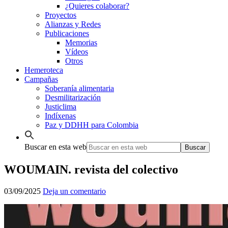
¿Quieres colaborar?
Proyectos
Alianzas y Redes
Publicaciones
Memorias
Vídeos
Otros
Hemeroteca
Campañas
Soberanía alimentaria
Desmilitarización
Justiclima
Indíxenas
Paz y DDHH para Colombia
Buscar en esta web
WOUMAIN. revista del colectivo
03/09/2025
Deja un comentario