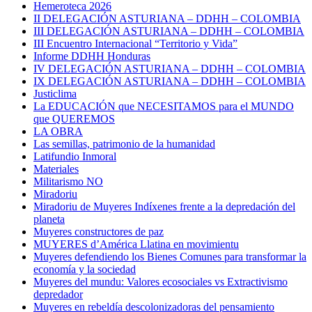
Hemeroteca 2026
II DELEGACIÓN ASTURIANA – DDHH – COLOMBIA
III DELEGACIÓN ASTURIANA – DDHH – COLOMBIA
III Encuentro Internacional “Territorio y Vida”
Informe DDHH Honduras
IV DELEGACIÓN ASTURIANA – DDHH – COLOMBIA
IX DELEGACIÓN ASTURIANA – DDHH – COLOMBIA
Justiclima
La EDUCACIÓN que NECESITAMOS para el MUNDO
que QUEREMOS
LA OBRA
Las semillas, patrimonio de la humanidad
Latifundio Inmoral
Materiales
Militarismo NO
Miradoriu
Miradoriu de Muyeres Indíxenes frente a la depredación del
planeta
Muyeres constructores de paz
MUYERES d’América Llatina en movimientu
Muyeres defendiendo los Bienes Comunes para transformar la
economía y la sociedad
Muyeres del mundu: Valores ecosociales vs Extractivismo
depredador
Muyeres en rebeldía descolonizadoras del pensamiento