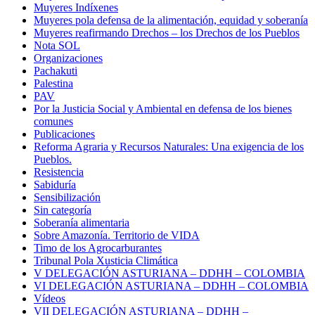
Muyeres Indíxenes
Muyeres pola defensa de la alimentación, equidad y soberanía
Muyeres reafirmando Drechos – los Drechos de los Pueblos
Nota SOL
Organizaciones
Pachakuti
Palestina
PAV
Por la Justicia Social y Ambiental en defensa de los bienes
comunes
Publicaciones
Reforma Agraria y Recursos Naturales: Una exigencia de los
Pueblos.
Resistencia
Sabiduría
Sensibilización
Sin categoría
Soberanía alimentaria
Sobre Amazonía. Territorio de VIDA
Timo de los Agrocarburantes
Tribunal Pola Xusticia Climática
V DELEGACIÓN ASTURIANA – DDHH – COLOMBIA
VI DELEGACIÓN ASTURIANA – DDHH – COLOMBIA
Vídeos
VII DELEGACIÓN ASTURIANA – DDHH –