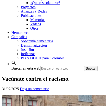
¿Quieres colaborar?
Proyectos
Alianzas y Redes
Publicaciones
Memorias
Vídeos
Otros
Hemeroteca
Campañas
Soberanía alimentaria
Desmilitarización
Justiclima
Indíxenas
Paz y DDHH para Colombia
Buscar en esta web
Vacúnate contra el racismo.
31/07/2025
Deja un comentario