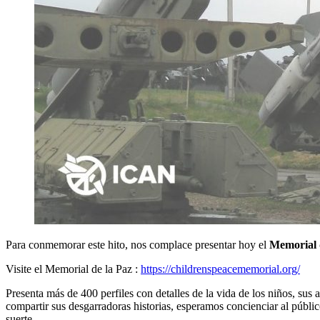
Para conmemorar este hito, nos complace presentar hoy el
Memorial 
Visite el Memorial de la Paz :
https://childrenspeacememorial.org/
Presenta más de 400 perfiles con detalles de la vida de los niños, su
compartir sus desgarradoras historias, esperamos concienciar al públi
suerte.