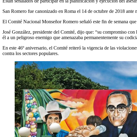
Están señalados de participar en la planificación y ejecución del ase
San Romero fue canonizado en Roma el 14 de octubre de 2018 ante m
El Comité Nacional Monseñor Romero señaló este fin de semana que el p
José González, presidente del Comité, dijo que: “su compromiso con los
él a un peligroso enemigo que amenazaba permanentemente su codicia 
En este 46º aniversario, el Comité reiteró la vigencia de las viola
contra los sectores populares.