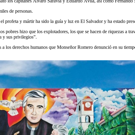
sinato los capitanes Álvaro Saravia y Eduardo Ávila, así como Fernando 
iles de personas.
rofeta y mártir ha sido la guía y luz en El Salvador y ha estado prese
 pobres hizo que los explotadores, los que se hacen de riquezas a travé
y sus privilegios”.
ciones a los derechos humanos que Monseñor Romero denunció en su tiem