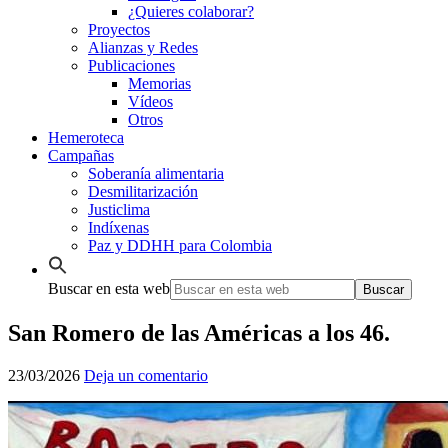
¿Quieres colaborar?
Proyectos
Alianzas y Redes
Publicaciones
Memorias
Vídeos
Otros
Hemeroteca
Campañas
Soberanía alimentaria
Desmilitarización
Justiclima
Indíxenas
Paz y DDHH para Colombia
Buscar en esta web
San Romero de las Américas a los 46.
23/03/2026
Deja un comentario